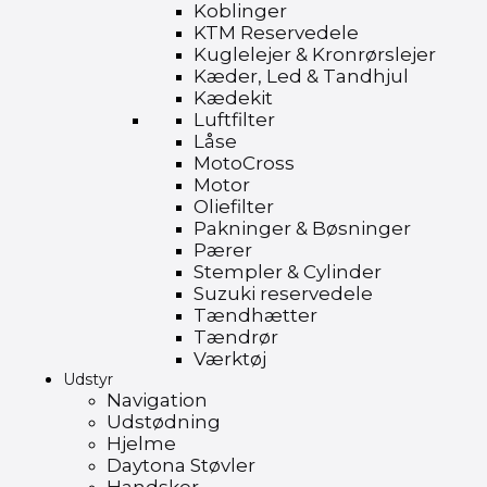
Koblinger
KTM Reservedele
Kuglelejer & Kronrørslejer
Kæder, Led & Tandhjul
Kædekit
Luftfilter
Låse
MotoCross
Motor
Oliefilter
Pakninger & Bøsninger
Pærer
Stempler & Cylinder
Suzuki reservedele
Tændhætter
Tændrør
Værktøj
Udstyr
Navigation
Udstødning
Hjelme
Daytona Støvler