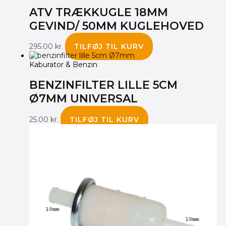
ATV TRÆKKUGLE 18MM
GEVIND/ 50MM KUGLEHOVED
295.00
kr.
TILFØJ TIL KURV
Kaburator & Benzin
BENZINFILTER LILLE 5CM
Ø7MM UNIVERSAL
25.00
kr.
TILFØJ TIL KURV