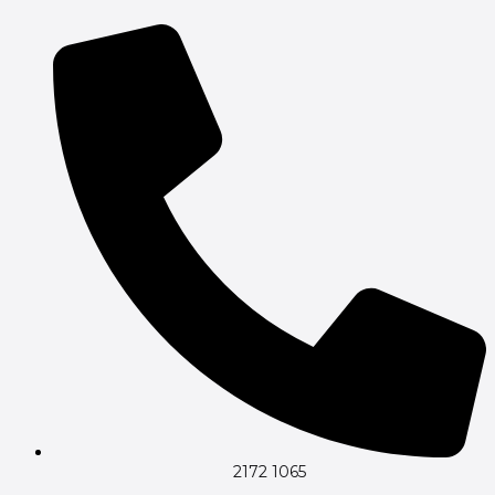
Gå
til
indholdet
2172 1065