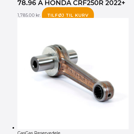
78.96 A HONDA CRF250R 2022+
1,785.00
kr.
TILFØJ TIL KURV
GasGas Reservedele