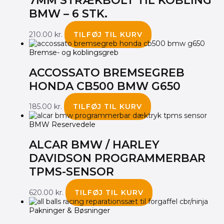
7MM STRÆKBOLT TIL KOBLING
BMW – 6 STK.
210.00
kr.
TILFØJ TIL KURV
Bremse- og koblingsgreb
ACCOSSATO BREMSEGREB
HONDA CB500 BMW G650
185.00
kr.
TILFØJ TIL KURV
BMW Reservedele
ALCAR BMW / HARLEY
DAVIDSON PROGRAMMERBAR
TPMS-SENSOR
620.00
kr.
TILFØJ TIL KURV
Pakninger & Bøsninger