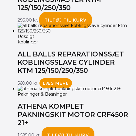
125/150/250/350
295.00
kr.
TILFØJ TIL KURV
Udsolgt
Koblinger
ALL BALLS REPARATIONSSÆT
KOBLINGSSLAVE CYLINDER
KTM 125/150/250/350
560.00
kr.
LÆS MERE
Pakninger & Bøsninger
ATHENA KOMPLET
PAKNINGSKIT MOTOR CRF450R
21+
1,595.00
kr.
TILFØJ TIL KURV