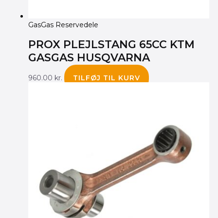
GasGas Reservedele
PROX PLEJLSTANG 65CC KTM
GASGAS HUSQVARNA
960.00
kr.
TILFØJ TIL KURV