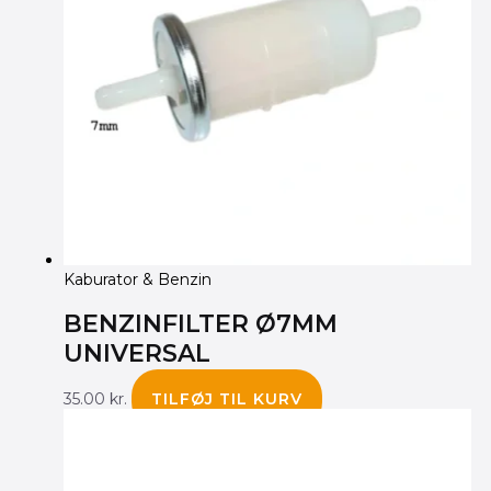
Kaburator & Benzin
BENZINFILTER Ø7MM
UNIVERSAL
35.00
kr.
TILFØJ TIL KURV