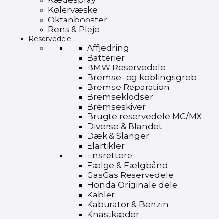
Kædespray
Kølervæske
Oktanbooster
Rens & Pleje
Reservedele
Affjedring
Batterier
BMW Reservedele
Bremse- og koblingsgreb
Bremse Reparation
Bremseklodser
Bremseskiver
Brugte reservedele MC/MX
Diverse & Blandet
Dæk & Slanger
Elartikler
Ensrettere
Fælge & Fælgbånd
GasGas Reservedele
Honda Originale dele
Kabler
Kaburator & Benzin
Knastkæder