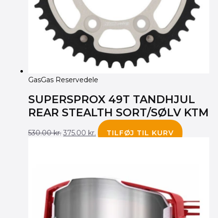
GasGas Reservedele
SUPERSPROX 49T TANDHJUL
REAR STEALTH SORT/SØLV KTM
530.00
kr.
375.00
kr.
TILFØJ TIL KURV