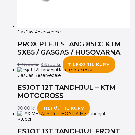
GasGas Reservedele
PROX PLEJLSTANG 85CC KTM
SX85 / GASGAS / HUSQVARNA
1,165.00
kr.
985.00
kr.
TILFØJ TIL KURV
GasGas Reservedele
ESJOT 12T TANDHJUL – KTM
MOTOCROSS
90.00
kr.
TILFØJ TIL KURV
Kæder
ESJOT 13T TANDHJUL FRONT