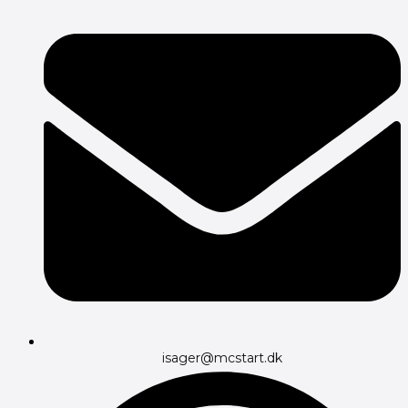
isager@mcstart.dk