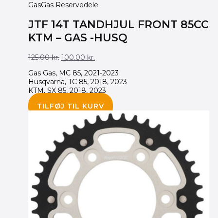
GasGas Reservedele
JTF 14T TANDHJUL FRONT 85CC
KTM – GAS -HUSQ
125.00
kr.
100.00
kr.
Gas Gas, MC 85, 2021-2023
Husqvarna, TC 85, 2018, 2023
KTM, SX 85, 2018, 2023
TILFØJ TIL KURV