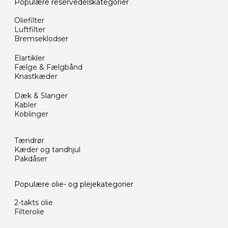
Populære reservedelskategorier
Oliefilter
Luftfilter
Bremseklodser
Elartikler
Fælge & Fælgbånd
Knastkæder
Dæk & Slanger
Kabler
Koblinger
Tændrør
Kæder og tandhjul
Pakdåser
Populære olie- og plejekategorier
2-takts olie
Filterolie