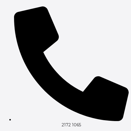
Gå
til
indholdet
2172 1065