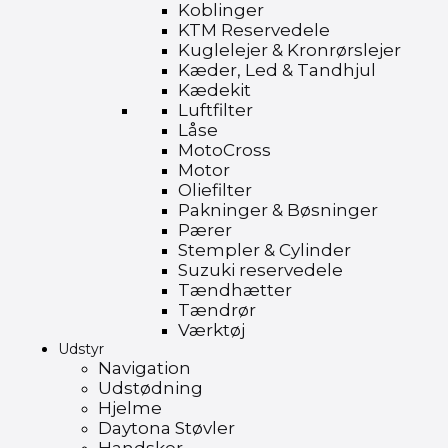
Koblinger
KTM Reservedele
Kuglelejer & Kronrørslejer
Kæder, Led & Tandhjul
Kædekit
Luftfilter
Låse
MotoCross
Motor
Oliefilter
Pakninger & Bøsninger
Pærer
Stempler & Cylinder
Suzuki reservedele
Tændhætter
Tændrør
Værktøj
Udstyr
Navigation
Udstødning
Hjelme
Daytona Støvler