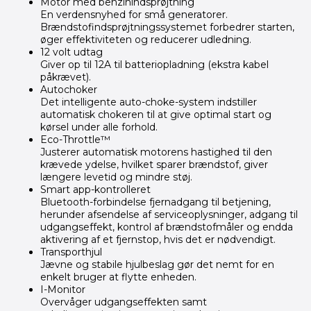
Motor med benzinindsprøjtning
En verdensnyhed for små generatorer.
Brændstofindsprøjtningssystemet forbedrer starten,
øger effektiviteten og reducerer udledning.
12 volt udtag
Giver op til 12A til batteriopladning (ekstra kabel
påkrævet).
Autochoker
Det intelligente auto-choke-system indstiller
automatisk chokeren til at give optimal start og
kørsel under alle forhold.
Eco-Throttle™
Justerer automatisk motorens hastighed til den
krævede ydelse, hvilket sparer brændstof, giver
længere levetid og mindre støj.
Smart app-kontrolleret
Bluetooth-forbindelse fjernadgang til betjening,
herunder afsendelse af serviceoplysninger, adgang til
udgangseffekt, kontrol af brændstofmåler og endda
aktivering af et fjernstop, hvis det er nødvendigt.
Transporthjul
Jævne og stabile hjulbeslag gør det nemt for en
enkelt bruger at flytte enheden.
I-Monitor
Overvåger udgangseffekten samt