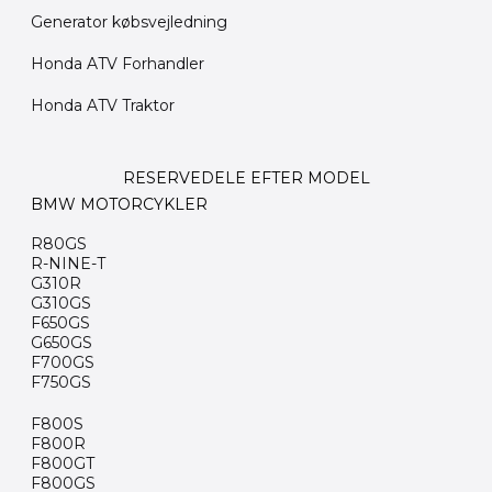
Generator købsvejledning
Honda ATV Forhandler
Honda ATV Traktor
RESERVEDELE EFTER MODEL
BMW MOTORCYKLER
R80GS
R-NINE-T
G310R
G310GS
F650GS
G650GS
F700GS
F750GS
F800S
F800R
F800GT
F800GS