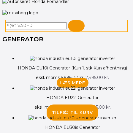
Søg
GENERATOR
HONDA EU10i Generator (Kun 1. stk Kun afhentning)
eksl. moms
5,996.00
kr.
7,495.00
kr.
LÆS MERE
HONDA EU22i Generator
eksl. moms
12,396.00
kr.
15,495.00
kr.
TILFØJ TIL KURV
HONDA EU30is Generator