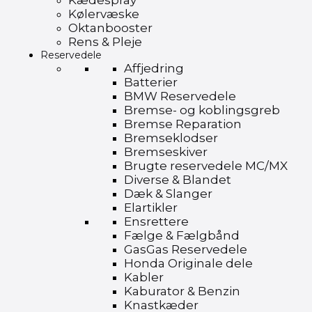
Kædespray
Kølervæske
Oktanbooster
Rens & Pleje
Reservedele
Affjedring
Batterier
BMW Reservedele
Bremse- og koblingsgreb
Bremse Reparation
Bremseklodser
Bremseskiver
Brugte reservedele MC/MX
Diverse & Blandet
Dæk & Slanger
Elartikler
Ensrettere
Fælge & Fælgbånd
GasGas Reservedele
Honda Originale dele
Kabler
Kaburator & Benzin
Knastkæder