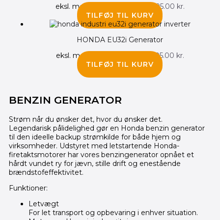
eksl. moms
18,796.00
kr.
23,495.00
kr.
TILFØJ TIL KURV
HONDA EU32i Generator
eksl. moms
21,996.00
kr.
27,495.00
kr.
TILFØJ TIL KURV
BENZIN GENERATOR
Strøm når du ønsker det, hvor du ønsker det.
Legendarisk pålidelighed gør en Honda benzin generator
til den ideelle backup strømkilde for både hjem og
virksomheder. Udstyret med letstartende Honda-
firetaktsmotorer har vores benzingenerator opnået et
hårdt vundet ry for jævn, stille drift og enestående
brændstofeffektivitet.
Funktioner:
Letvægt
For let transport og opbevaring i enhver situation.