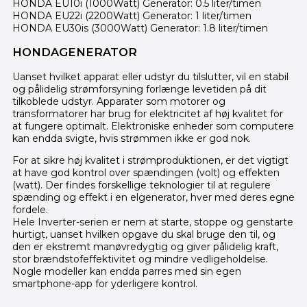
HONDA EU10i (1000Watt) Generator: 0.5 liter/timen
HONDA EU22i (2200Watt) Generator: 1 liter/timen
HONDA EU30is (3000Watt) Generator: 1.8 liter/timen
HONDAGENERATOR
Uanset hvilket apparat eller udstyr du tilslutter, vil en stabil
og pålidelig strømforsyning forlænge levetiden på dit
tilkoblede udstyr. Apparater som motorer og
transformatorer har brug for elektricitet af høj kvalitet for
at fungere optimalt. Elektroniske enheder som computere
kan endda svigte, hvis strømmen ikke er god nok.
For at sikre høj kvalitet i strømproduktionen, er det vigtigt
at have god kontrol over spændingen (volt) og effekten
(watt). Der findes forskellige teknologier til at regulere
spænding og effekt i en elgenerator, hver med deres egne
fordele.
Hele Inverter-serien er nem at starte, stoppe og genstarte
hurtigt, uanset hvilken opgave du skal bruge den til, og
den er ekstremt manøvredygtig og giver pålidelig kraft,
stor brændstofeffektivitet og mindre vedligeholdelse.
Nogle modeller kan endda parres med sin egen
smartphone-app for yderligere kontrol.