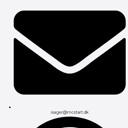
isager@mcstart.dk