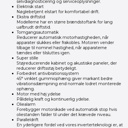
selvdiagnosticering og serviceoplysninger.
Elektrisk start
Nøglebetjent elstart for komfortabel drift.
Ekstra driftstid
Modellerne har en større brændstoftank for lang
uafbrudt driftstid.
Tomgangsautomatik
Reducerer automatisk motorhastigheden, når
apparater slukkes eller frakobles. Motoren vender
tilbage til nominel hastighed, når apparaterne
tændes eller tilsluttes igen.
Super stille
Støjreducerende kabinet og akustiske paneler, der
reducerer driftsstøj betydeligt.
Forbedret antivibrationssystem
45° vinklet gummiophæng giver markant bedre
vibrationsdæmpning end normale lodret monterede
ophæng.
Motor med høj ydelse
Pålidelig kraft og kontinuerlig ydelse.
Oliealarm
Forebygger motorskade ved automatisk stop hvis
oliestanden falder til under det krævede niveau.
Paralleldrift
En yderligere fordel ved vores inverterteknologi er, at