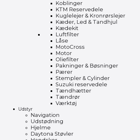
Koblinger
KTM Reservedele
Kuglelejer & Kronrørslejer
Kæder, Led & Tandhjul
Kædekit
Luftfilter
Låse
MotoCross
Motor
Oliefilter
Pakninger & Bøsninger
Pærer
Stempler & Cylinder
Suzuki reservedele
Tændhætter
Tændrør
Værktøj
Udstyr
Navigation
Udstødning
Hjelme
Daytona Støvler