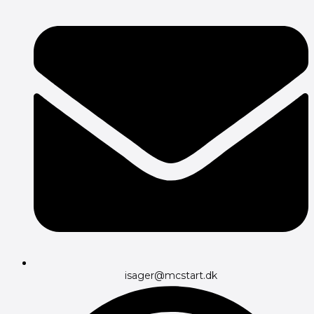
isager@mcstart.dk