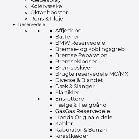
Kædespray
Kølervæske
Oktanbooster
Rens & Pleje
Reservedele
Affjedring
Batterier
BMW Reservedele
Bremse- og koblingsgreb
Bremse Reparation
Bremseklodser
Bremseskiver
Brugte reservedele MC/MX
Diverse & Blandet
Dæk & Slanger
Elartikler
Ensrettere
Fælge & Fælgbånd
GasGas Reservedele
Honda Originale dele
Kabler
Kaburator & Benzin
Knastkæder