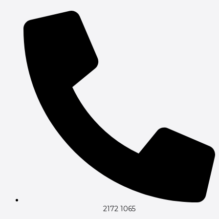
Gå
til
indholdet
2172 1065