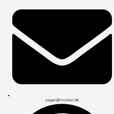
isager@mcstart.dk