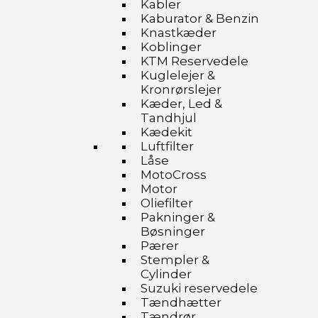
Kabler
Kaburator & Benzin
Knastkæder
Koblinger
KTM Reservedele
Kuglelejer &
Kronrørslejer
Kæder, Led &
Tandhjul
Kædekit
Luftfilter
Låse
MotoCross
Motor
Oliefilter
Pakninger &
Bøsninger
Pærer
Stempler &
Cylinder
Suzuki reservedele
Tændhætter
Tændrør