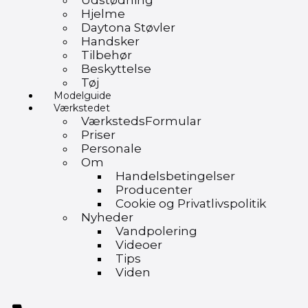
Udstødning
Hjelme
Daytona Støvler
Handsker
Tilbehør
Beskyttelse
Tøj
Modelguide
Værkstedet
VærkstedsFormular
Priser
Personale
Om
Handelsbetingelser
Producenter
Cookie og Privatlivspolitik
Nyheder
Vandpolering
Videoer
Tips
Viden