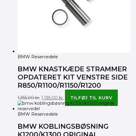
BMW Reservedele
BMW KNASTKÆDE STRAMMER
OPDATERET KIT VENSTRE SIDE
R850/R1100/R1150/R1200
1,355.00
kr.
1,195.00
kr.
TILFØJ TIL KURV
BMW Reservedele
BMW KOBLINGSBØSNING
K1200/K1300 ORIGINAL