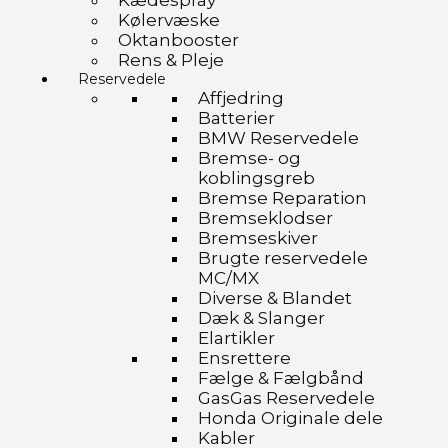
Kædespray
Kølervæske
Oktanbooster
Rens & Pleje
Reservedele
Affjedring
Batterier
BMW Reservedele
Bremse- og
koblingsgreb
Bremse Reparation
Bremseklodser
Bremseskiver
Brugte reservedele
MC/MX
Diverse & Blandet
Dæk & Slanger
Elartikler
Ensrettere
Fælge & Fælgbånd
GasGas Reservedele
Honda Originale dele
Kabler