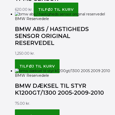
på
på
vare
vare
620.00
kr.
TILFØJ TIL KURV
BMW Reservedele
BMW ABS / HASTIGHEDS
SENSOR ORIGINAL
RESERVEDEL
1,250.00
kr.
BMW ORIGINAL 34525A781C5
TILFØJ TIL KURV
BMW Reservedele
BMW DÆKSEL TIL STYR
K1200GT/1300 2005-2009-2010
75.00
kr.
BMW ORIGINAL 32717678307