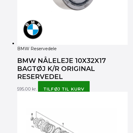
BMW Reservedele
BMW NÅLELEJE 10X32X17
BAGTØJ K/R ORIGINAL
RESERVEDEL
595.00
kr.
TILFØJ TIL KURV