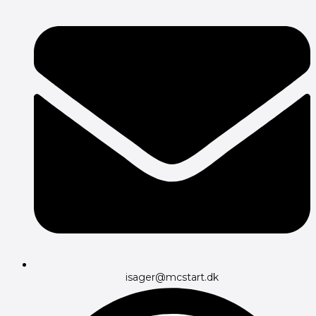
isager@mcstart.dk