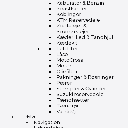
Kaburator & Benzin
Knastkæder
Koblinger
KTM Reservedele
Kuglelejer &
Kronrørslejer
Kæder, Led & Tandhjul
Kædekit
Luftfilter
Låse
MotoCross
Motor
Oliefilter
Pakninger & Bøsninger
Pærer
Stempler & Cylinder
Suzuki reservedele
Tændhætter
Tændrør
Værktøj
Udstyr
Navigation