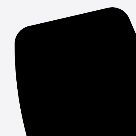
Gå
til
indholdet