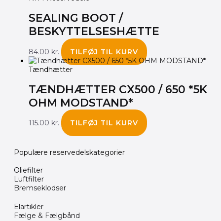
SEALING BOOT /
BESKYTTELSESHÆTTE
84.00
kr.
TILFØJ TIL KURV
Tændhætter
TÆNDHÆTTER CX500 / 650 *5K
OHM MODSTAND*
115.00
kr.
TILFØJ TIL KURV
Populære reservedelskategorier
Oliefilter
Luftfilter
Bremseklodser
Elartikler
Fælge & Fælgbånd