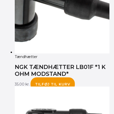
Tændhætter
NGK TÆNDHÆTTER LB01F *1 K
OHM MODSTAND*
35.00
kr.
TILFØJ TIL KURV