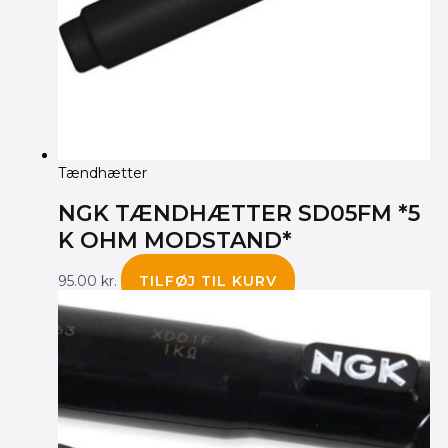
Tændhætter
NGK TÆNDHÆTTER SD05FM *5
K OHM MODSTAND*
95.00
kr.
TILFØJ TIL KURV