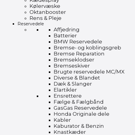
Kædespray
Kølervæske
Oktanbooster
Rens & Pleje
Reservedele
Affjedring
Batterier
BMW Reservedele
Bremse- og koblingsgreb
Bremse Reparation
Bremseklodser
Bremseskiver
Brugte reservedele MC/MX
Diverse & Blandet
Dæk & Slanger
Elartikler
Ensrettere
Fælge & Fælgbånd
GasGas Reservedele
Honda Originale dele
Kabler
Kaburator & Benzin
Knastkæder