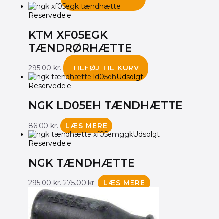
Reservedele
KTM XF05EGK
TÆNDRØRHÆTTE
295.00
kr.
TILFØJ TIL KURV
Udsolgt
Reservedele
NGK LD05EH TÆNDHÆTTE
86.00
kr.
LÆS MERE
Udsolgt
Reservedele
NGK TÆNDHÆTTE
295.00
kr.
275.00
kr.
LÆS MERE