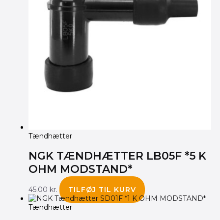
Tændhætter
NGK TÆNDHÆTTER LB05F *5 K
OHM MODSTAND*
45.00
kr.
TILFØJ TIL KURV
Tændhætter