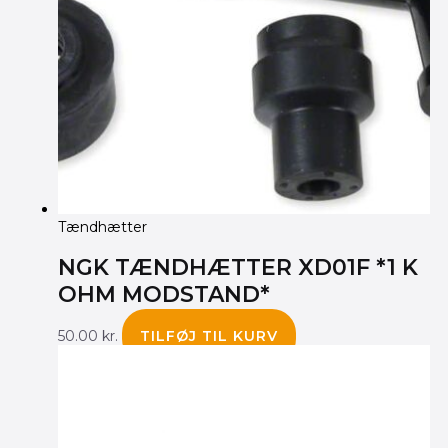
Tændhætter
NGK TÆNDHÆTTER XD01F *1 K
OHM MODSTAND*
50.00
kr.
TILFØJ TIL KURV