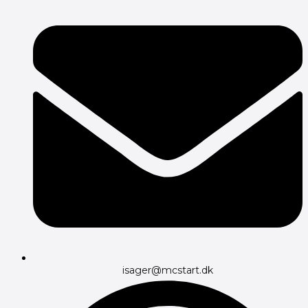
isager@mcstart.dk