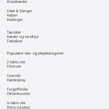
Knastkæder
Dæk & Slanger
Kabler
Koblinger
Tændrør
Kæder og tandhjul
Pakdåser
Populære olie- og plejekategorier
2-takts olie
Filterolie
Gearolie
Kædespray
Forgaffelolie
Oktanbooster
4-takts olie
Rens og pleje