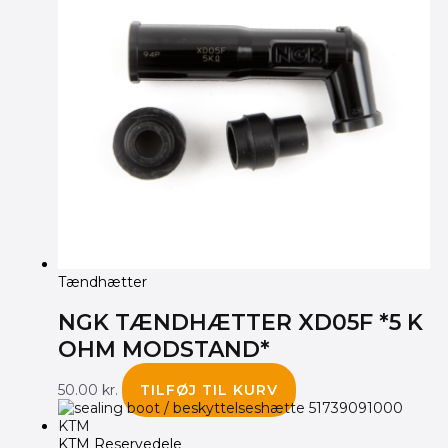
Tændhætter
NGK TÆNDHÆTTER XD05F *5 K
OHM MODSTAND*
50.00
kr.
TILFØJ TIL KURV
KTM Reservedele