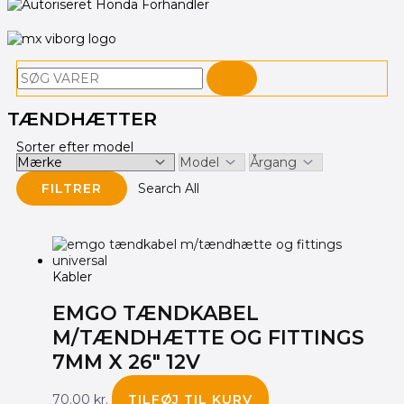
Søg
TÆNDHÆTTER
Sorter efter model
FILTRER
Search All
Den
Den
oprindelige
aktuelle
pris
pris
Kabler
var:
er:
295.00 kr..
275.00 kr..
EMGO TÆNDKABEL
M/TÆNDHÆTTE OG FITTINGS
7MM X 26″ 12V
70.00
kr.
TILFØJ TIL KURV