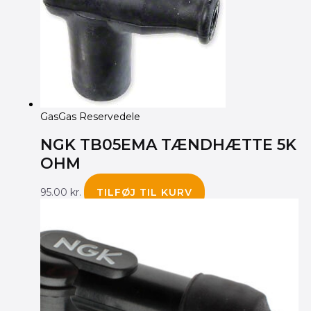
GasGas Reservedele
NGK TB05EMA TÆNDHÆTTE 5K
OHM
95.00
kr.
TILFØJ TIL KURV