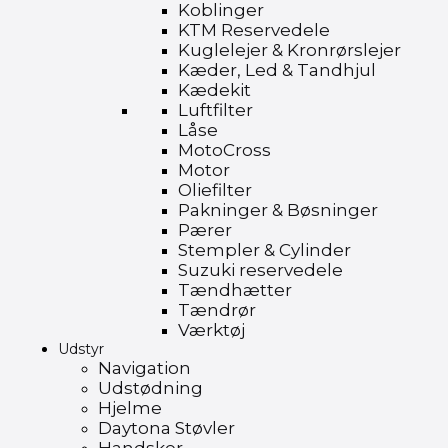
Koblinger
KTM Reservedele
Kuglelejer & Kronrørslejer
Kæder, Led & Tandhjul
Kædekit
Luftfilter
Låse
MotoCross
Motor
Oliefilter
Pakninger & Bøsninger
Pærer
Stempler & Cylinder
Suzuki reservedele
Tændhætter
Tændrør
Værktøj
Udstyr
Navigation
Udstødning
Hjelme
Daytona Støvler