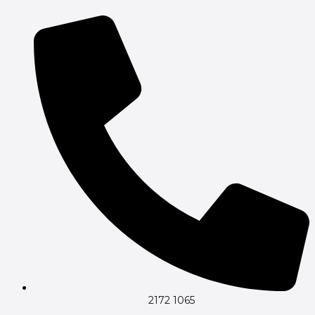
Gå
til
indholdet
2172 1065