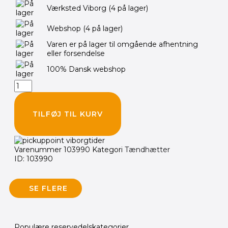
NGK
Værksted Viborg
(4 på lager)
Tændhætter
LB05F
Webshop
(4 på lager)
*5
K
Varen er på lager til omgående afhentning
OHM
eller forsendelse
MODSTAND*
antal
100% Dansk webshop
TILFØJ TIL KURV
Varenummer
103990
Kategori
Tændhætter
ID: 103990
SE FLERE
Populære reservedelskategorier