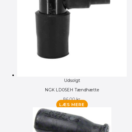
Udsolgt
NGK LD05EH Tændhætte
86.00
kr.
LÆS MERE