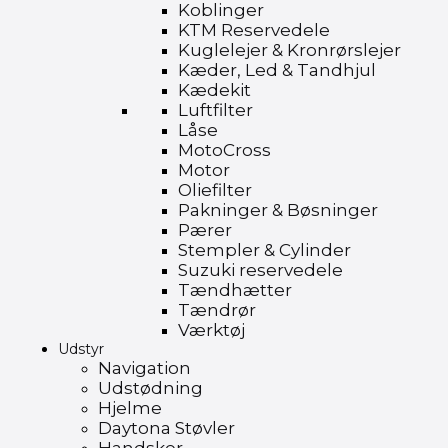
Koblinger
KTM Reservedele
Kuglelejer & Kronrørslejer
Kæder, Led & Tandhjul
Kædekit
Luftfilter
Låse
MotoCross
Motor
Oliefilter
Pakninger & Bøsninger
Pærer
Stempler & Cylinder
Suzuki reservedele
Tændhætter
Tændrør
Værktøj
Udstyr
Navigation
Udstødning
Hjelme
Daytona Støvler