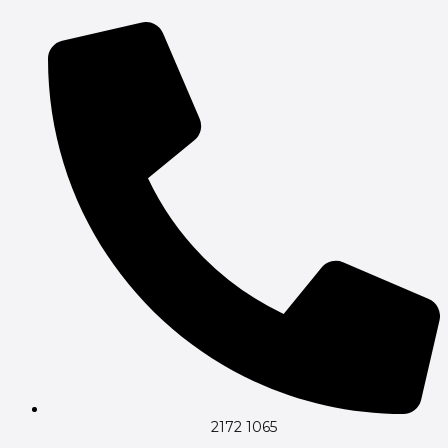
Gå
til
indholdet
2172 1065