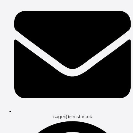
isager@mcstart.dk