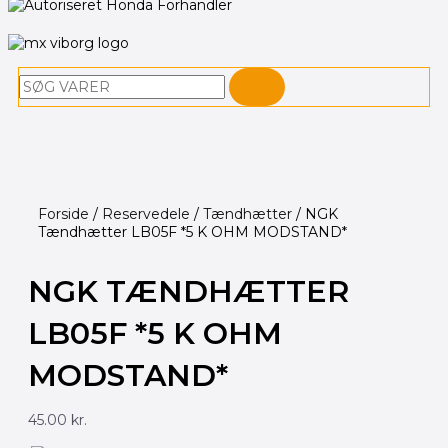
Søg
Forside
/
Reservedele
/
Tændhætter
/ NGK
Tændhætter LB05F *5 K OHM MODSTAND*
NGK TÆNDHÆTTER
LB05F *5 K OHM
MODSTAND*
45.00
kr.