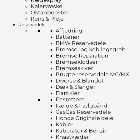
Kædespray
Kølervæske
Oktanbooster
Rens & Pleje
Reservedele
Affjedring
Batterier
BMW Reservedele
Bremse- og koblingsgreb
Bremse Reparation
Bremseklodser
Bremseskiver
Brugte reservedele MC/MX
Diverse & Blandet
Dæk & Slanger
Elartikler
Ensrettere
Fælge & Fælgbånd
GasGas Reservedele
Honda Originale dele
Kabler
Kaburator & Benzin
Knastkæder