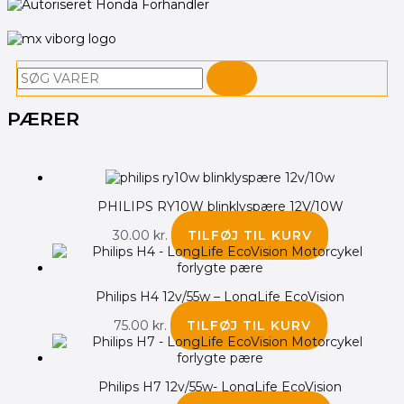
Søg
PÆRER
PHILIPS RY10W blinklyspære 12V/10W
30.00
kr.
TILFØJ TIL KURV
Philips H4 12v/55w – LongLife EcoVision
75.00
kr.
TILFØJ TIL KURV
Philips H7 12v/55w- LongLife EcoVision