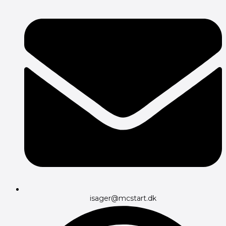
isager@mcstart.dk