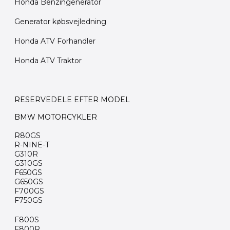
Honda Benzingenerator
Generator købsvejledning
Honda ATV Forhandler
Honda ATV Traktor
RESERVEDELE EFTER MODEL
BMW MOTORCYKLER
R80GS
R-NINE-T
G310R
G310GS
F650GS
G650GS
F700GS
F750GS
F800S
F800R