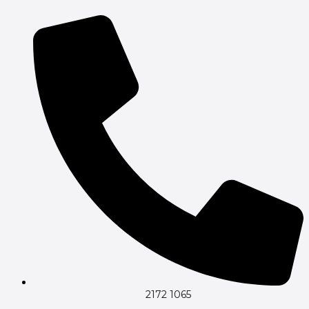
Gå
til
indholdet
2172 1065