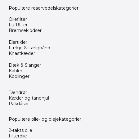
Populære reservedelskategorier
Oliefilter
Luftfilter
Bremseklodser
Elartikler
Fælge & Fælgbånd
Knastkæder
Dæk & Slanger
Kabler
Koblinger
Tændrør
Kæder og tandhjul
Pakdåser
Populære olie- og plejekategorier
2-takts olie
Filterolie