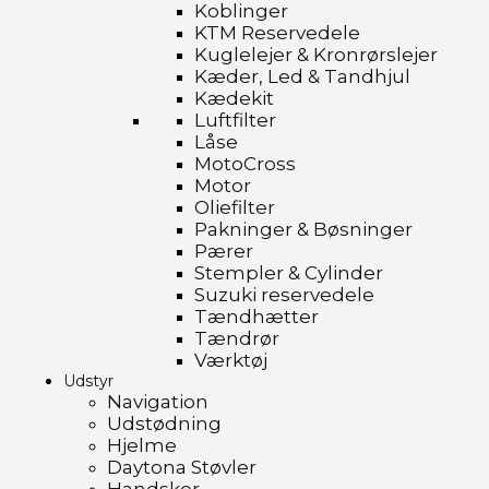
Koblinger
KTM Reservedele
Kuglelejer & Kronrørslejer
Kæder, Led & Tandhjul
Kædekit
Luftfilter
Låse
MotoCross
Motor
Oliefilter
Pakninger & Bøsninger
Pærer
Stempler & Cylinder
Suzuki reservedele
Tændhætter
Tændrør
Værktøj
Udstyr
Navigation
Udstødning
Hjelme
Daytona Støvler