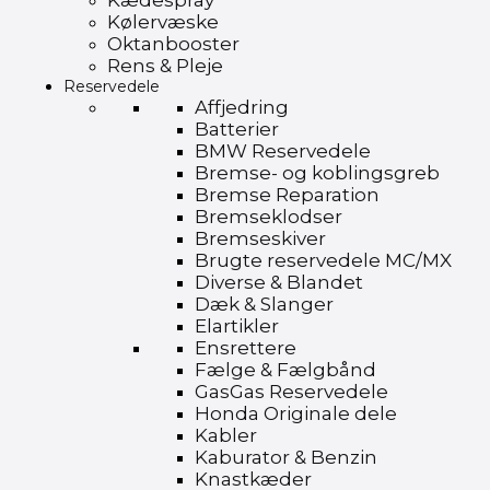
Kædespray
Kølervæske
Oktanbooster
Rens & Pleje
Reservedele
Affjedring
Batterier
BMW Reservedele
Bremse- og koblingsgreb
Bremse Reparation
Bremseklodser
Bremseskiver
Brugte reservedele MC/MX
Diverse & Blandet
Dæk & Slanger
Elartikler
Ensrettere
Fælge & Fælgbånd
GasGas Reservedele
Honda Originale dele
Kabler
Kaburator & Benzin
Knastkæder