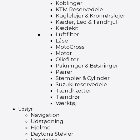
Koblinger
KTM Reservedele
Kuglelejer & Kronrørslejer
Kæder, Led & Tandhjul
Kædekit
Luftfilter
Låse
MotoCross
Motor
Oliefilter
Pakninger & Bøsninger
Pærer
Stempler & Cylinder
Suzuki reservedele
Tændhætter
Tændrør
Værktøj
Udstyr
Navigation
Udstødning
Hjelme
Daytona Støvler