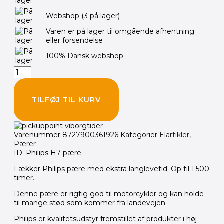
12v/55w-
Webshop
(3 på lager)
LongLife
EcoVision
Varen er på lager til omgående afhentning
antal
eller forsendelse
100% Dansk webshop
TILFØJ TIL KURV
Varenummer
8727900361926
Kategorier
Elartikler
,
Pærer
ID: Philips H7 pære
Lækker Philips pære med ekstra langlevetid. Op til 1.500
timer.
Denne pære er rigtig god til motorcykler og kan holde
til mange stød som kommer fra landevejen.
Philips er kvalitetsudstyr fremstillet af produkter i høj