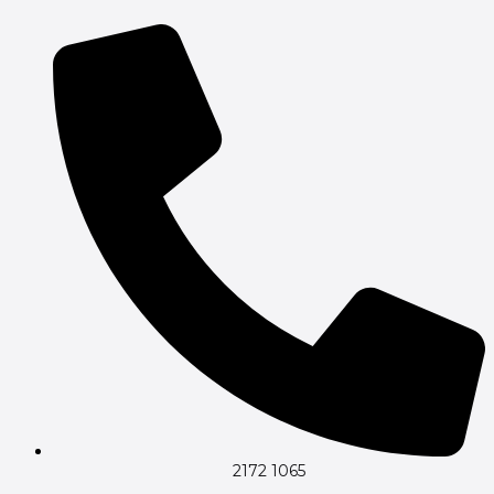
Gå
til
indholdet
2172 1065