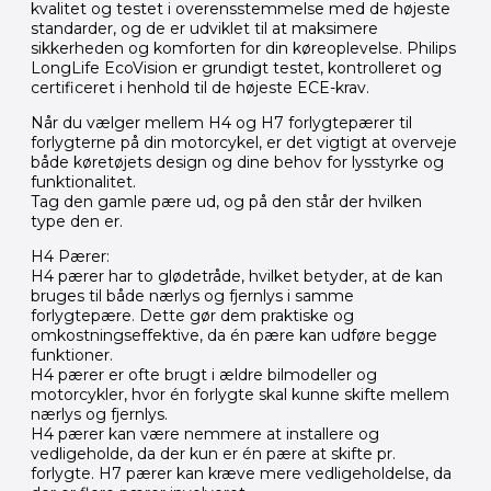
kvalitet og testet i overensstemmelse med de højeste
standarder, og de er udviklet til at maksimere
sikkerheden og komforten for din køreoplevelse. Philips
LongLife EcoVision er grundigt testet, kontrolleret og
certificeret i henhold til de højeste ECE-krav.
Når du vælger mellem H4 og H7 forlygtepærer til
forlygterne på din motorcykel, er det vigtigt at overveje
både køretøjets design og dine behov for lysstyrke og
funktionalitet.
Tag den gamle pære ud, og på den står der hvilken
type den er.
H4 Pærer:
H4 pærer har to glødetråde, hvilket betyder, at de kan
bruges til både nærlys og fjernlys i samme
forlygtepære. Dette gør dem praktiske og
omkostningseffektive, da én pære kan udføre begge
funktioner.
H4 pærer er ofte brugt i ældre bilmodeller og
motorcykler, hvor én forlygte skal kunne skifte mellem
nærlys og fjernlys.
H4 pærer kan være nemmere at installere og
vedligeholde, da der kun er én pære at skifte pr.
forlygte. H7 pærer kan kræve mere vedligeholdelse, da