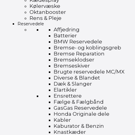
Kædespray
Kølervæske
Oktanbooster
Rens & Pleje
Reservedele
Affjedring
Batterier
BMW Reservedele
Bremse- og koblingsgreb
Bremse Reparation
Bremseklodser
Bremseskiver
Brugte reservedele MC/MX
Diverse & Blandet
Dæk & Slanger
Elartikler
Ensrettere
Fælge & Fælgbånd
GasGas Reservedele
Honda Originale dele
Kabler
Kaburator & Benzin
Knastkæder