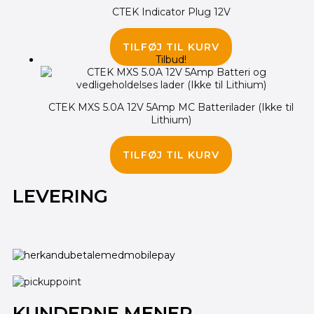
CTEK Indicator Plug 12V
145.00
kr.
95.00
kr.
TILFØJ TIL KURV
Tilbud!
CTEK MXS 5.0A 12V 5Amp MC Batterilader (Ikke til
Lithium)
699.00
kr.
595.00
kr.
TILFØJ TIL KURV
LEVERING
KUNDERNE MENER