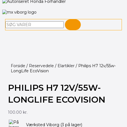
Søg
Forside
/
Reservedele
/
Elartikler
/ Philips H7 12v/55w-
LongLife EcoVision
PHILIPS H7 12V/55W-
LONGLIFE ECOVISION
100.00
kr.
Philips
Værksted Viborg
(3 på lager)
H7