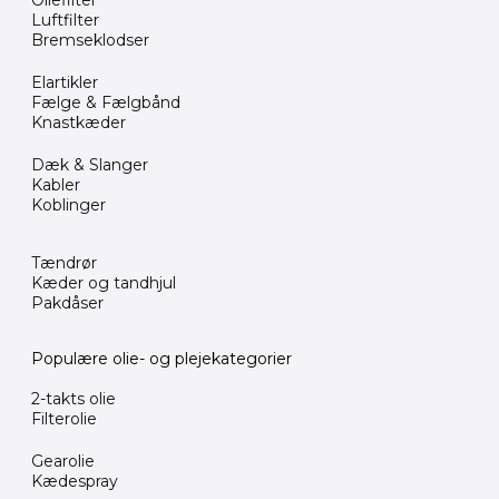
Oliefilter
Luftfilter
Bremseklodser
Elartikler
Fælge & Fælgbånd
Knastkæder
Dæk & Slanger
Kabler
Koblinger
Tændrør
Kæder og tandhjul
Pakdåser
Populære olie- og plejekategorier
2-takts olie
Filterolie
Gearolie
Kædespray