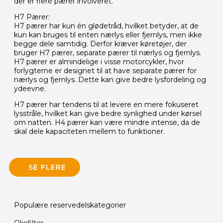
der er flere pærer involveret.
H7 Pærer:
H7 pærer har kun én glødetråd, hvilket betyder, at de
kun kan bruges til enten nærlys eller fjernlys, men ikke
begge dele samtidig. Derfor kræver køretøjer, der
bruger H7 pærer, separate pærer til nærlys og fjernlys.
H7 pærer er almindelige i visse motorcykler, hvor
forlygterne er designet til at have separate pærer for
nærlys og fjernlys. Dette kan give bedre lysfordeling og
ydeevne.
H7 pærer har tendens til at levere en mere fokuseret
lysstråle, hvilket kan give bedre synlighed under kørsel
om natten. H4 pærer kan være mindre intense, da de
skal dele kapaciteten mellem to funktioner.
SE FLERE
Populære reservedelskategorier