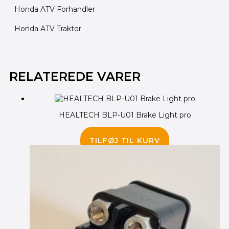
Honda ATV Forhandler
Honda ATV Traktor
Den
Den
Den
Den
oprindelige
oprindelige
aktuelle
aktuelle
RELATEREDE VARER
pris
pris
pris
pris
var:
var:
er:
er:
699.00 kr..
145.00 kr..
95.00 kr..
595.00 kr..
HEALTECH BLP-U01 Brake Light pro
445.00
kr.
TILFØJ TIL KURV