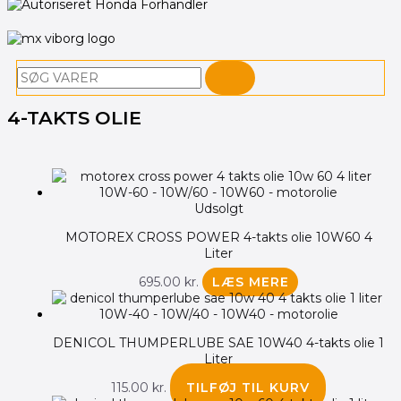
Søg
4-TAKTS OLIE
Den
Den
Den
Den
oprindelige
oprindelige
aktuelle
aktuelle
pris
pris
pris
pris
var:
var:
er:
er:
Udsolgt
475.00 kr..
485.00 kr..
450.00 kr..
450.00 kr..
MOTOREX CROSS POWER 4-takts olie 10W60 4
Liter
695.00
kr.
LÆS MERE
DENICOL THUMPERLUBE SAE 10W40 4-takts olie 1
Liter
115.00
kr.
TILFØJ TIL KURV