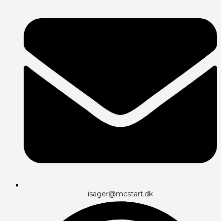
isager@mcstart.dk