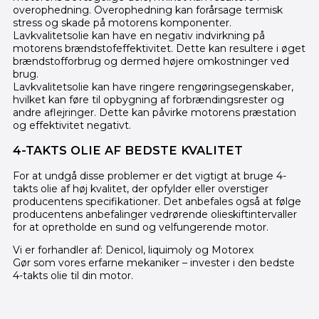
overophedning. Overophedning kan forårsage termisk
stress og skade på motorens komponenter.
Lavkvalitetsolie kan have en negativ indvirkning på
motorens brændstofeffektivitet. Dette kan resultere i øget
brændstofforbrug og dermed højere omkostninger ved
brug.
Lavkvalitetsolie kan have ringere rengøringsegenskaber,
hvilket kan føre til opbygning af forbrændingsrester og
andre aflejringer. Dette kan påvirke motorens præstation
og effektivitet negativt.
4-TAKTS OLIE AF BEDSTE KVALITET
For at undgå disse problemer er det vigtigt at bruge 4-
takts olie af høj kvalitet, der opfylder eller overstiger
producentens specifikationer. Det anbefales også at følge
producentens anbefalinger vedrørende olieskiftintervaller
for at opretholde en sund og velfungerende motor.
Vi er forhandler af: Denicol, liquimoly og Motorex
Gør som vores erfarne mekaniker – invester i den bedste
4-takts olie til din motor.