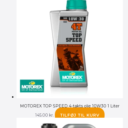
MOTOREX TOP SPEED 4-takts olie 10W30 1 Liter
145.00
kr.
TILFØJ TIL KURV