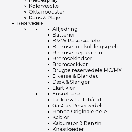
Kædespray
Kølervæske
Oktanbooster
Rens & Pleje
Reservedele
Affjedring
Batterier
BMW Reservedele
Bremse- og koblingsgreb
Bremse Reparation
Bremseklodser
Bremseskiver
Brugte reservedele MC/MX
Diverse & Blandet
Dæk & Slanger
Elartikler
Ensrettere
Fælge & Fælgbånd
GasGas Reservedele
Honda Originale dele
Kabler
Kaburator & Benzin
Knastkæder