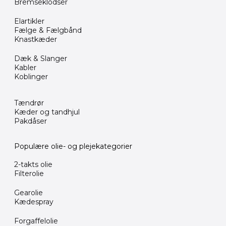
Bremseklodser
Elartikler
Fælge & Fælgbånd
Knastkæder
Dæk & Slanger
Kabler
Koblinger
Tændrør
Kæder og tandhjul
Pakdåser
Populære olie- og plejekategorier
2-takts olie
Filterolie
Gearolie
Kædespray
Forgaffelolie