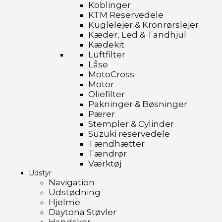
Koblinger
KTM Reservedele
Kuglelejer & Kronrørslejer
Kæder, Led & Tandhjul
Kædekit
Luftfilter
Låse
MotoCross
Motor
Oliefilter
Pakninger & Bøsninger
Pærer
Stempler & Cylinder
Suzuki reservedele
Tændhætter
Tændrør
Værktøj
Udstyr
Navigation
Udstødning
Hjelme
Daytona Støvler