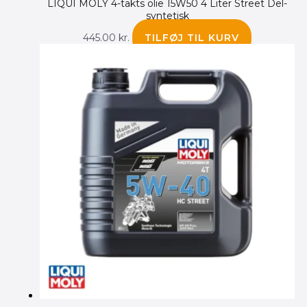
LIQUI MOLY 4-takts olie 15W50 4 Liter Street Del-
syntetisk
445.00
kr.
TILFØJ TIL KURV