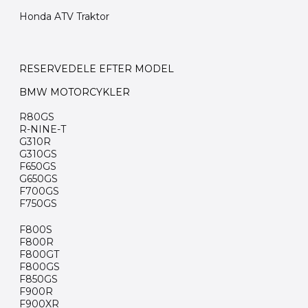
Honda ATV Traktor
RESERVEDELE EFTER MODEL
BMW MOTORCYKLER
R80GS
R-NINE-T
G310R
G310GS
F650GS
G650GS
F700GS
F750GS
F800S
F800R
F800GT
F800GS
F850GS
F900R
F900XR