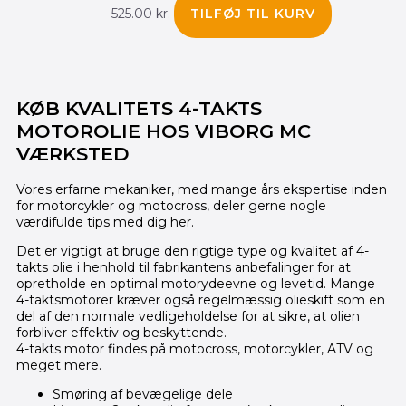
525.00
kr.
TILFØJ TIL KURV
KØB KVALITETS 4-TAKTS
MOTOROLIE HOS VIBORG MC
VÆRKSTED
Vores erfarne mekaniker, med mange års ekspertise inden
for motorcykler og motocross, deler gerne nogle
værdifulde tips med dig her.
Det er vigtigt at bruge den rigtige type og kvalitet af 4-
takts olie i henhold til fabrikantens anbefalinger for at
opretholde en optimal motorydeevne og levetid. Mange
4-taktsmotorer kræver også regelmæssig olieskift som en
del af den normale vedligeholdelse for at sikre, at olien
forbliver effektiv og beskyttende.
4-takts motor findes på motocross, motorcykler, ATV og
meget mere.
Smøring af bevægelige dele