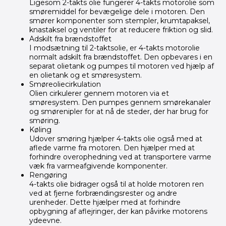
Ligesom 2-takts olie fungerer 4-takts motorolie som
smøremiddel for bevægelige dele i motoren. Den
smører komponenter som stempler, krumtapaksel,
knastaksel og ventiler for at reducere friktion og slid.
Adskilt fra brændstoffet
I modsætning til 2-taktsolie, er 4-takts motorolie
normalt adskilt fra brændstoffet. Den opbevares i en
separat olietank og pumpes til motoren ved hjælp af
en olietank og et smøresystem.
Smøreoliecirkulation
Olien cirkulerer gennem motoren via et
smøresystem. Den pumpes gennem smørekanaler
og smørenipler for at nå de steder, der har brug for
smøring.
Køling
Udover smøring hjælper 4-takts olie også med at
aflede varme fra motoren. Den hjælper med at
forhindre overophedning ved at transportere varme
væk fra varmeafgivende komponenter.
Rengøring
4-takts olie bidrager også til at holde motoren ren
ved at fjerne forbrændingsrester og andre
urenheder. Dette hjælper med at forhindre
opbygning af aflejringer, der kan påvirke motorens
ydeevne.