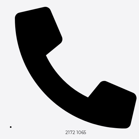
Gå
til
indholdet
2172 1065