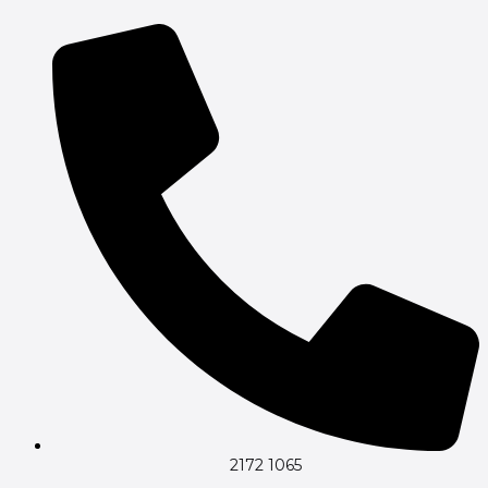
Gå
til
indholdet
2172 1065