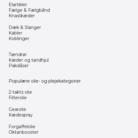
Elartikler
Fælge & Fælgbånd
Knastkæder
Dæk & Slanger
Kabler
Koblinger
Tændrør
Kæder og tandhjul
Pakdåser
Populære olie- og plejekategorier
2-takts olie
Filterolie
Gearolie
Kædespray
Forgaffelolie
Oktanbooster