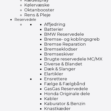
Kædespray
Kølervæske
Oktanbooster
Rens & Pleje
Reservedele
Affjedring
Batterier
BMW Reservedele
Bremse- og koblingsgreb
Bremse Reparation
Bremseklodser
Bremseskiver
Brugte reservedele MC/MX
Diverse & Blandet
Dæk & Slanger
Elartikler
Ensrettere
Fælge & Fælgbånd
GasGas Reservedele
Honda Originale dele
Kabler
Kaburator & Benzin
Knastkæder