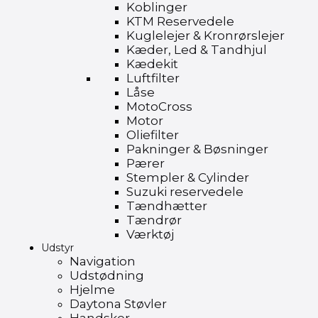
Koblinger
KTM Reservedele
Kuglelejer & Kronrørslejer
Kæder, Led & Tandhjul
Kædekit
Luftfilter
Låse
MotoCross
Motor
Oliefilter
Pakninger & Bøsninger
Pærer
Stempler & Cylinder
Suzuki reservedele
Tændhætter
Tændrør
Værktøj
Udstyr
Navigation
Udstødning
Hjelme
Daytona Støvler