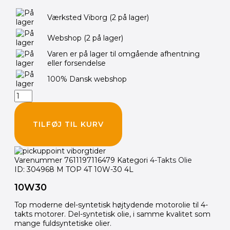
MOTOREX
Værksted Viborg
(2 på lager)
TOP
SPEED
Webshop
(2 på lager)
4-
takts
Varen er på lager til omgående afhentning
olie
eller forsendelse
10W30
4
100% Dansk webshop
Liter
antal
TILFØJ TIL KURV
Varenummer
7611197116479
Kategori
4-Takts Olie
ID: 304968 M TOP 4T 10W-30 4L
10W30
Top moderne del-syntetisk højtydende motorolie til 4-
takts motorer. Del-syntetisk olie, i samme kvalitet som
mange fuldsyntetiske olier.