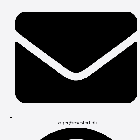
isager@mcstart.dk