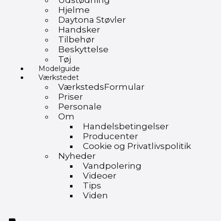
Udstødning
Hjelme
Daytona Støvler
Handsker
Tilbehør
Beskyttelse
Tøj
Modelguide
Værkstedet
VærkstedsFormular
Priser
Personale
Om
Handelsbetingelser
Producenter
Cookie og Privatlivspolitik
Nyheder
Vandpolering
Videoer
Tips
Viden