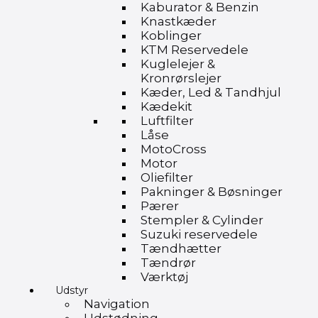
Kaburator & Benzin
Knastkæder
Koblinger
KTM Reservedele
Kuglelejer &
Kronrørslejer
Kæder, Led & Tandhjul
Kædekit
Luftfilter
Låse
MotoCross
Motor
Oliefilter
Pakninger & Bøsninger
Pærer
Stempler & Cylinder
Suzuki reservedele
Tændhætter
Tændrør
Værktøj
Udstyr
Navigation