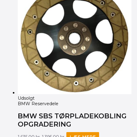
Udsolgt
BMW Reservedele
BMW SBS TØRPLADEKOBLING
OPGRADERING
1,635.00
kr.
1,395.00
kr.
LÆS MERE