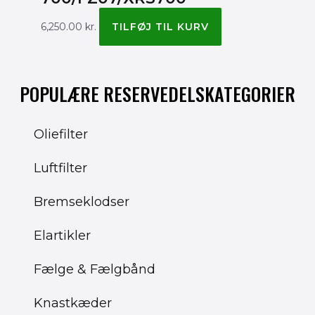
6,250.00
kr.
TILFØJ TIL KURV
POPULÆRE RESERVEDELSKATEGORIER
Oliefilter
Luftfilter
Bremseklodser
Elartikler
Fælge & Fælgbånd
Knastkæder