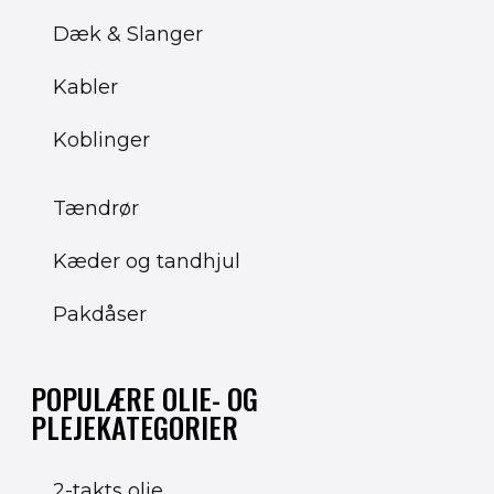
Dæk & Slanger
Kabler
Koblinger
Tændrør
Kæder og tandhjul
Pakdåser
POPULÆRE OLIE- OG
PLEJEKATEGORIER
2-takts olie