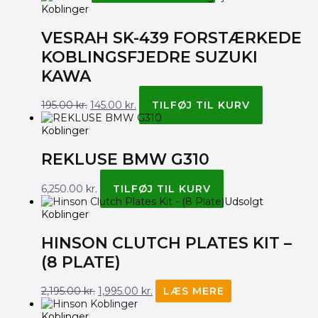
Koblinger
VESRAH SK-439 FORSTÆRKEDE
KOBLINGSFJEDRE SUZUKI
KAWA
195.00
kr.
145.00
kr.
TILFØJ TIL KURV
Koblinger
REKLUSE BMW G310
6,250.00
kr.
TILFØJ TIL KURV
Udsolgt
Koblinger
HINSON CLUTCH PLATES KIT –
(8 PLATE)
2,195.00
kr.
1,995.00
kr.
LÆS MERE
Koblinger