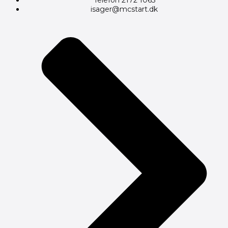
isager@mcstart.dk