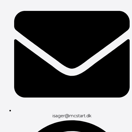
isager@mcstart.dk