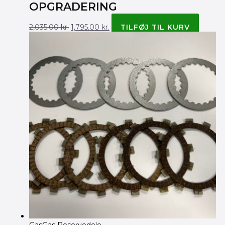
OPGRADERING
2,035.00
kr.
1,795.00
kr.
TILFØJ TIL KURV