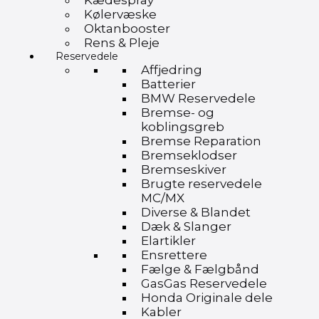
Kædespray
Kølervæske
Oktanbooster
Rens & Pleje
Reservedele
Affjedring
Batterier
BMW Reservedele
Bremse- og
koblingsgreb
Bremse Reparation
Bremseklodser
Bremseskiver
Brugte reservedele
MC/MX
Diverse & Blandet
Dæk & Slanger
Elartikler
Ensrettere
Fælge & Fælgbånd
GasGas Reservedele
Honda Originale dele
Kabler