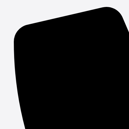
Gå
til
indholdet