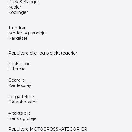
Dæk & Slanger
Kabler
Koblinger
Tændrør
Kæder og tandhjul
Pakdåser
Populære olie- og plejekategorier
2-takts olie
Filterolie
Gearolie
Kædespray
Forgaffelolie
Oktanbooster
4-takts olie
Rens og pleje
Populære MOTOCROSSKATEGORIER