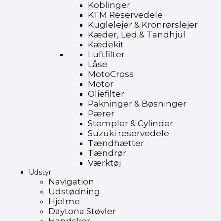
Koblinger
KTM Reservedele
Kuglelejer & Kronrørslejer
Kæder, Led & Tandhjul
Kædekit
Luftfilter
Låse
MotoCross
Motor
Oliefilter
Pakninger & Bøsninger
Pærer
Stempler & Cylinder
Suzuki reservedele
Tændhætter
Tændrør
Værktøj
Udstyr
Navigation
Udstødning
Hjelme
Daytona Støvler