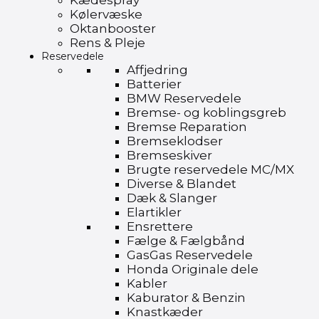
Kædespray
Kølervæske
Oktanbooster
Rens & Pleje
Reservedele
Affjedring
Batterier
BMW Reservedele
Bremse- og koblingsgreb
Bremse Reparation
Bremseklodser
Bremseskiver
Brugte reservedele MC/MX
Diverse & Blandet
Dæk & Slanger
Elartikler
Ensrettere
Fælge & Fælgbånd
GasGas Reservedele
Honda Originale dele
Kabler
Kaburator & Benzin
Knastkæder