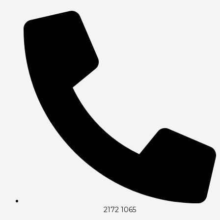
Gå
til
indholdet
2172 1065