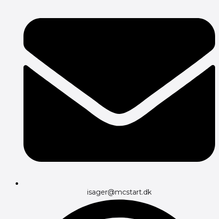
isager@mcstart.dk