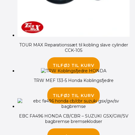
TOUR MAX Reparationssæt til kobling slave cylinder
CCK-105
195.00
kr.
TILFØJ TIL KURV
TRW MEF 133-5 Honda Koblingsfjedre
100.00
kr.
TILFØJ TIL KURV
EBC FA496 HONDA CB/CBR – SUZUKI GSX/GW/SV
bagbremse bremseklodser
225.00
kr.