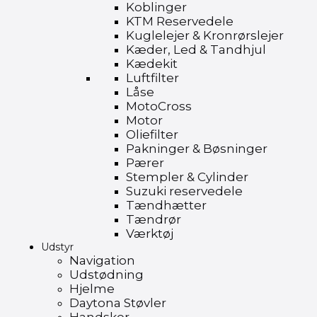
Koblinger
KTM Reservedele
Kuglelejer & Kronrørslejer
Kæder, Led & Tandhjul
Kædekit
Luftfilter
Låse
MotoCross
Motor
Oliefilter
Pakninger & Bøsninger
Pærer
Stempler & Cylinder
Suzuki reservedele
Tændhætter
Tændrør
Værktøj
Udstyr
Navigation
Udstødning
Hjelme
Daytona Støvler