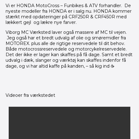
Vi er HONDA MotoCross – Funbikes & ATV forhandler. De
nyeste modeller fra HONDA er i salg nu. HONDA kommer
stærkt med opdateringer på CRF250R & CRF450R med
lækkert gejl og lækre nye farver.
Viborg MC Værksted laver også massere af MC til vejen.
Jeg også har et bredt udvalg af olie og smøremidler fra
MOTOREX. plus alle de rigtige reservedele til dit behov.
Både motocrossreservedele og motorcykelreservedele.
Det der ikke er lager kan skaffes på få dage. Samt et bredt
udvalg i dæk, slanger og værktøj kan skaffes indenfor få
dage, og vi har altid kaffe på kanden, – så kig ind ☕️
Videoer fra værkstedet