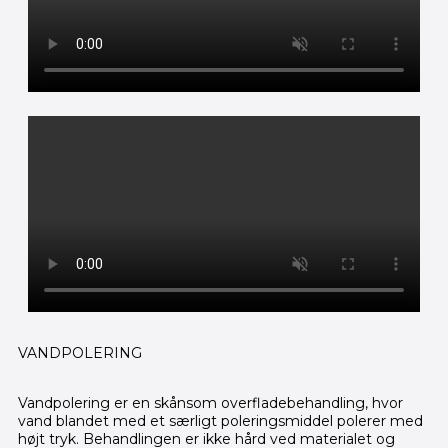
VANDPOLERING
Vandpolering er en skånsom overfladebehandling, hvor
vand blandet med et særligt poleringsmiddel polerer med
højt tryk.
Behandlingen er ikke hård ved materialet og