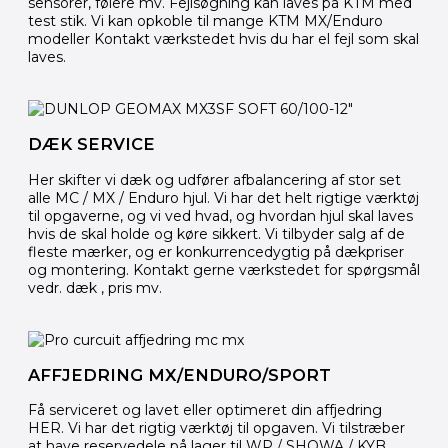
sensorer, følere mv. Fejlsøgning kan laves på KTM med
test stik. Vi kan opkoble til mange KTM MX/Enduro
modeller Kontakt værkstedet hvis du har el fejl som skal
laves.
DÆK SERVICE
Her skifter vi dæk og udfører afbalancering af stor set
alle MC / MX / Enduro hjul. Vi har det helt rigtige værktøj
til opgaverne, og vi ved hvad, og hvordan hjul skal laves
hvis de skal holde og køre sikkert. Vi tilbyder salg af de
fleste mærker, og er konkurrencedygtig på dækpriser
og montering. Kontakt gerne værkstedet for spørgsmål
vedr. dæk , pris mv.
AFFJEDRING MX/ENDURO/SPORT
Få serviceret og lavet eller optimeret din affjedring
HER. Vi har det rigtig værktøj til opgaven. Vi tilstræber
at have reservedele på lager til WP / SHOWA / KYB