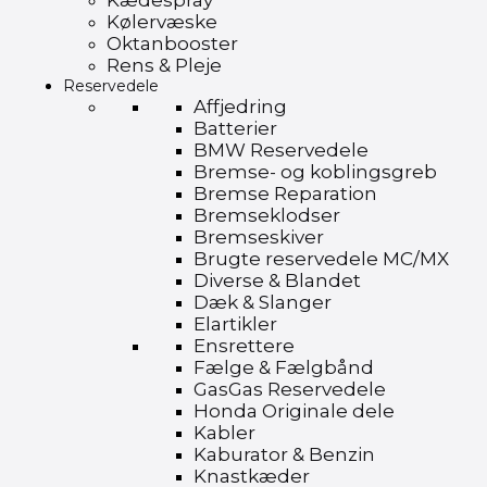
Kædespray
Kølervæske
Oktanbooster
Rens & Pleje
Reservedele
Affjedring
Batterier
BMW Reservedele
Bremse- og koblingsgreb
Bremse Reparation
Bremseklodser
Bremseskiver
Brugte reservedele MC/MX
Diverse & Blandet
Dæk & Slanger
Elartikler
Ensrettere
Fælge & Fælgbånd
GasGas Reservedele
Honda Originale dele
Kabler
Kaburator & Benzin
Knastkæder