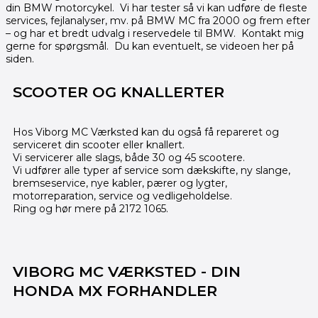
din BMW motorcykel. Vi har tester så vi kan udføre de fleste
services, fejlanalyser, mv. på BMW MC fra 2000 og frem efter
– og har et bredt udvalg i reservedele til BMW. Kontakt mig
gerne for spørgsmål. Du kan eventuelt, se videoen her på
siden.
SCOOTER OG KNALLERTER
Hos Viborg MC Værksted kan du også få repareret og
serviceret din scooter eller knallert.
Vi servicerer alle slags, både 30 og 45 scootere.
Vi udfører alle typer af service som dækskifte, ny slange,
b
remseservice, nye kabler, pærer og lygter,
m
otorreparation, s
ervice og v
edligeholdelse.
Ring og hør mere på 2172 1065.
VIBORG MC VÆRKSTED - DIN
HONDA MX FORHANDLER