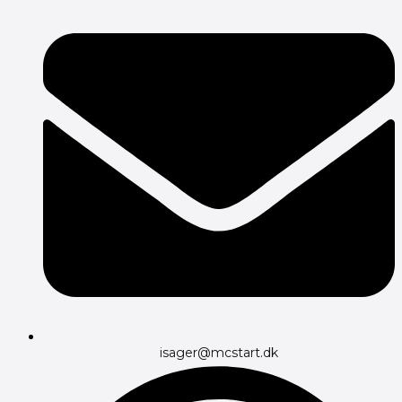
isager@mcstart.dk