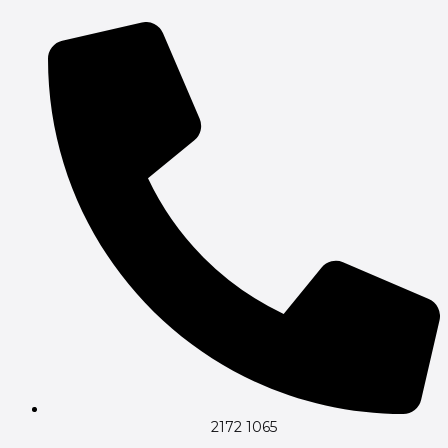
Gå
til
indholdet
2172 1065