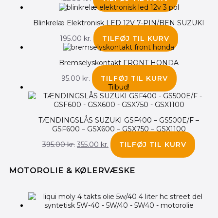
Blinkrelæ Elektronisk LED 12V 7-PIN/BEN SUZUKI
195.00
kr.
TILFØJ TIL KURV
Bremselyskontakt FRONT HONDA
95.00
kr.
TILFØJ TIL KURV
Tilbud!
TÆNDINGSLÅS SUZUKI GSF400 – GS500E/F –
GSF600 – GSX600 – GSX750 – GSX1100
395.00
kr.
355.00
kr.
TILFØJ TIL KURV
MOTOROLIE & KØLERVÆSKE