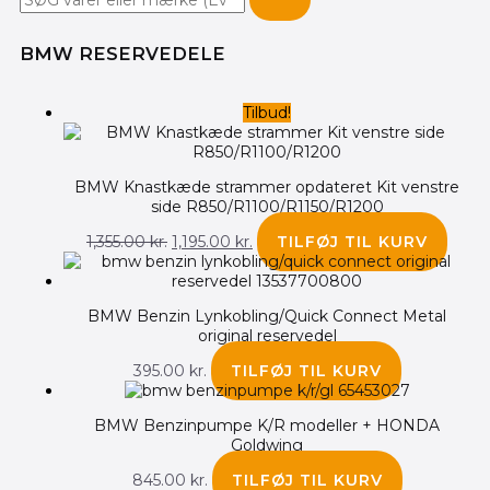
BMW RESERVEDELE
Den
Den
Tilbud!
oprindelige
aktuelle
pris
pris
var:
er:
1,355.00 kr..
1,195.00 kr..
BMW Knastkæde strammer opdateret Kit venstre
side R850/R1100/R1150/R1200
1,355.00
kr.
1,195.00
kr.
TILFØJ TIL KURV
BMW Benzin Lynkobling/Quick Connect Metal
original reservedel
395.00
kr.
TILFØJ TIL KURV
BMW Benzinpumpe K/R modeller + HONDA
Goldwing
845.00
kr.
TILFØJ TIL KURV