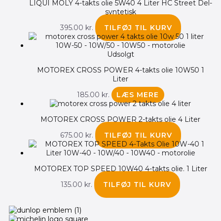
LIQUI MOLY 4-takts olie 5W40 4 Liter HC Street Del-
syntetisk
395.00
kr.
TILFØJ TIL KURV
Udsolgt
MOTOREX CROSS POWER 4-takts olie 10W50 1
Liter
185.00
kr.
LÆS MERE
MOTOREX CROSS POWER 2-takts olie 4 Liter
675.00
kr.
TILFØJ TIL KURV
MOTOREX TOP SPEED 10W40 4-takts olie. 1 Liter
135.00
kr.
TILFØJ TIL KURV