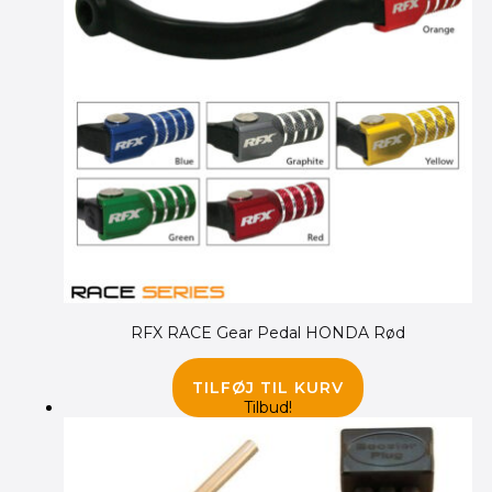
RFX RACE Gear Pedal HONDA Rød
230.00
kr.
195.00
kr.
TILFØJ TIL KURV
Tilbud!