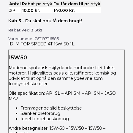
Antal
Rabat pr. styk
Du får dem til pr. styk
3 +
10.00
kr.
140.00
kr.
Køb 3 - Du skal nok få dem brugt!
Rabat ved 3 Stk!
Varenummer
7611197116585
ID: M TOP SPEED 4T 15W-50 1L
15W50
Moderne syntetisk højtydende motorolie til 4-takts
motorer. Højkvalitets basis-olie, raffineret kemisk og
udviklet til at opnå den samme ydeevne som
fuldsyntetiske olier.
Olie specifikation: API SL – API SM – API SN – JASO
MA2
Fremragende slid beskyttelse
Sænker olieforbrug
Ideel til oliebadskobling
Andre betegnelser: 15W-50 – 15W/50 – 15W50 –