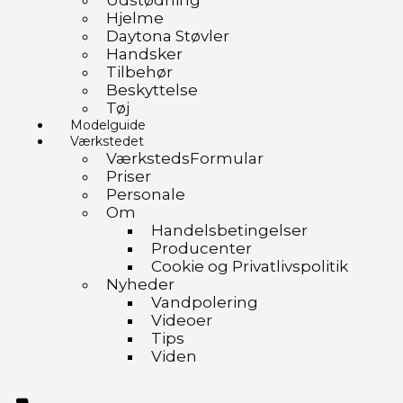
Udstødning
Hjelme
Daytona Støvler
Handsker
Tilbehør
Beskyttelse
Tøj
Modelguide
Værkstedet
VærkstedsFormular
Priser
Personale
Om
Handelsbetingelser
Producenter
Cookie og Privatlivspolitik
Nyheder
Vandpolering
Videoer
Tips
Viden