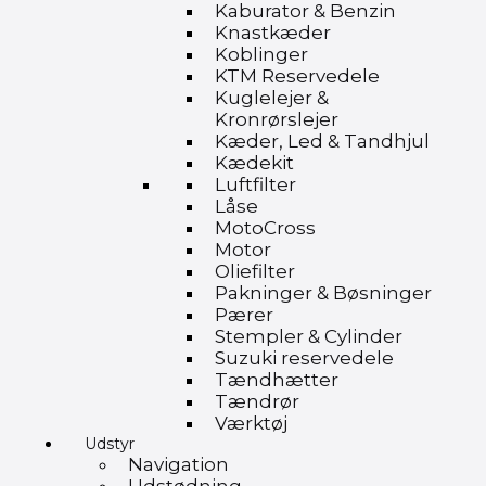
Kaburator & Benzin
Knastkæder
Koblinger
KTM Reservedele
Kuglelejer &
Kronrørslejer
Kæder, Led & Tandhjul
Kædekit
Luftfilter
Låse
MotoCross
Motor
Oliefilter
Pakninger & Bøsninger
Pærer
Stempler & Cylinder
Suzuki reservedele
Tændhætter
Tændrør
Værktøj
Udstyr
Navigation