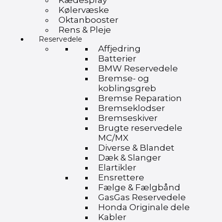
Kædespray
Kølervæske
Oktanbooster
Rens & Pleje
Reservedele
Affjedring
Batterier
BMW Reservedele
Bremse- og
koblingsgreb
Bremse Reparation
Bremseklodser
Bremseskiver
Brugte reservedele
MC/MX
Diverse & Blandet
Dæk & Slanger
Elartikler
Ensrettere
Fælge & Fælgbånd
GasGas Reservedele
Honda Originale dele
Kabler