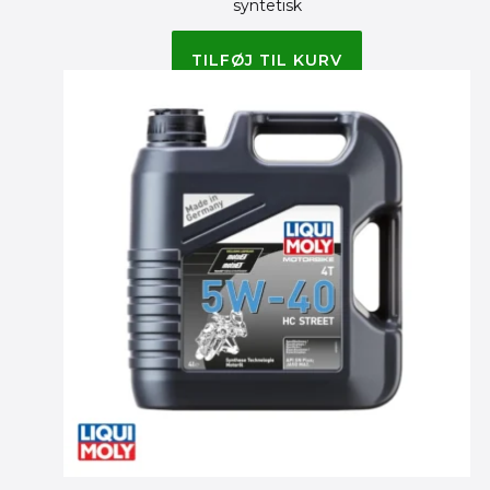
syntetisk
485.00
kr.
450.00
kr.
TILFØJ TIL KURV