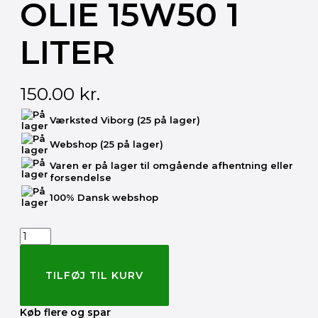
OLIE 15W50 1
LITER
150.00
kr.
MOTOREX
Værksted Viborg
(25 på lager)
TOP
SPEED
Webshop
(25 på lager)
4-
takts
Varen er på lager til omgående afhentning eller
olie
forsendelse
15W50
100% Dansk webshop
1
Liter
antal
TILFØJ TIL KURV
Køb flere og spar