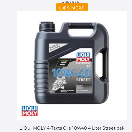
695.00
kr.
LÆS MERE
Den
Den
oprindelige
aktuelle
pris
pris
var:
er:
485.00 kr..
450.00 kr..
LIQUI MOLY 4-Takts Olie 10W40 4 Liter Street del-