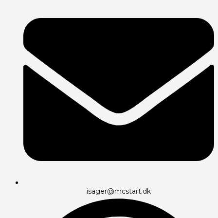
isager@mcstart.dk