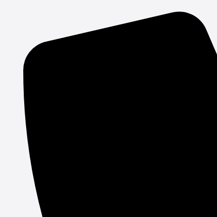
Gå
til
indholdet