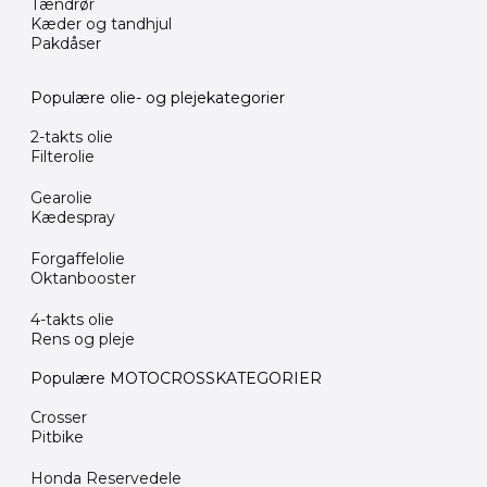
Tændrør
Kæder og tandhjul
Pakdåser
Populære olie- og plejekategorier
2-takts olie
Filterolie
Gearolie
Kædespray
Forgaffelolie
Oktanbooster
4-takts olie
Rens og pleje
Populære MOTOCROSSKATEGORIER
Crosser
Pitbike
Honda Reservedele