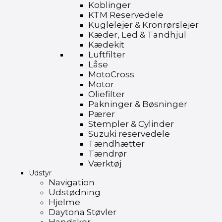
Koblinger
KTM Reservedele
Kuglelejer & Kronrørslejer
Kæder, Led & Tandhjul
Kædekit
Luftfilter
Låse
MotoCross
Motor
Oliefilter
Pakninger & Bøsninger
Pærer
Stempler & Cylinder
Suzuki reservedele
Tændhætter
Tændrør
Værktøj
Udstyr
Navigation
Udstødning
Hjelme
Daytona Støvler