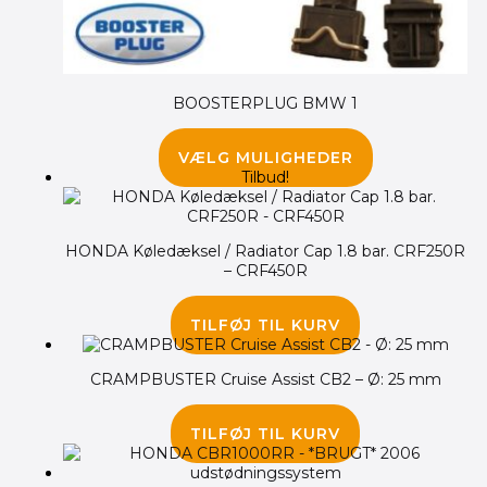
BOOSTERPLUG BMW 1
1,250.00
kr.
1,045.00
kr.
VÆLG MULIGHEDER
Tilbud!
HONDA Køledæksel / Radiator Cap 1.8 bar. CRF250R
– CRF450R
285.00
kr.
195.00
kr.
TILFØJ TIL KURV
CRAMPBUSTER Cruise Assist CB2 – Ø: 25 mm
75.00
kr.
TILFØJ TIL KURV