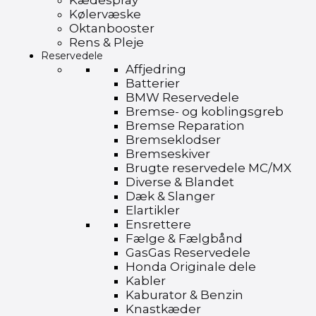
Kædespray
Kølervæske
Oktanbooster
Rens & Pleje
Reservedele
Affjedring
Batterier
BMW Reservedele
Bremse- og koblingsgreb
Bremse Reparation
Bremseklodser
Bremseskiver
Brugte reservedele MC/MX
Diverse & Blandet
Dæk & Slanger
Elartikler
Ensrettere
Fælge & Fælgbånd
GasGas Reservedele
Honda Originale dele
Kabler
Kaburator & Benzin
Knastkæder