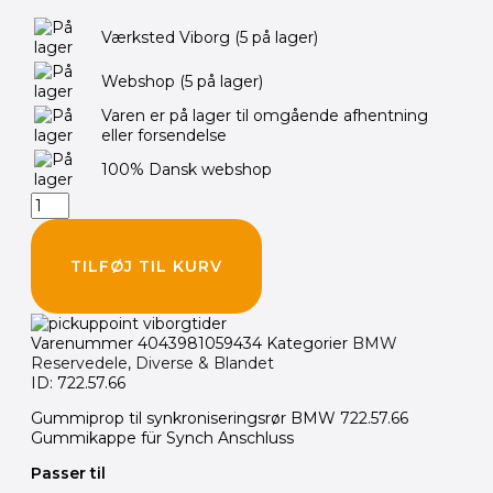
Gummiprop
Værksted Viborg
(5 på lager)
til
synkroniseringsrør
Webshop
(5 på lager)
BMW
K/R/F
Varen er på lager til omgående afhentning
antal
eller forsendelse
100% Dansk webshop
TILFØJ TIL KURV
Varenummer
4043981059434
Kategorier
BMW
Reservedele
,
Diverse & Blandet
ID: 722.57.66
Gummiprop til synkroniseringsrør BMW 722.57.66
Gummikappe für Synch Anschluss
Passer til