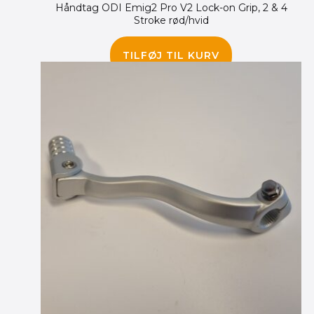
Håndtag ODI Emig2 Pro V2 Lock-on Grip, 2 & 4
vælges
Stroke rød/hvid
på
varesiden
255.00
kr.
TILFØJ TIL KURV