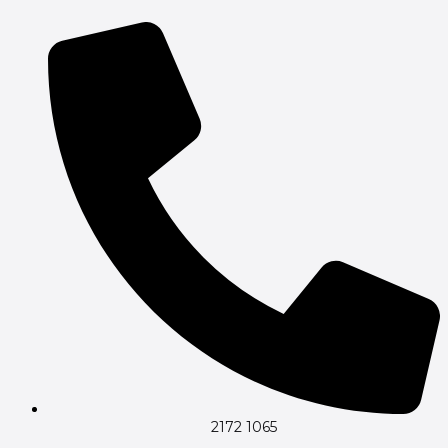
Gå
til
indholdet
2172 1065