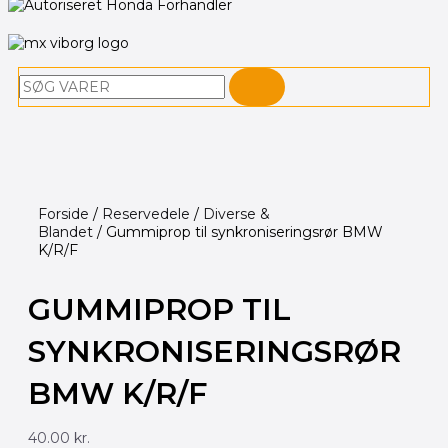
Søg
Forside
/
Reservedele
/
Diverse &
Blandet
/ Gummiprop til synkroniseringsrør BMW
K/R/F
GUMMIPROP TIL
SYNKRONISERINGSRØR
BMW K/R/F
40.00
kr.