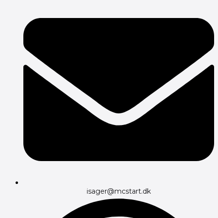
isager@mcstart.dk