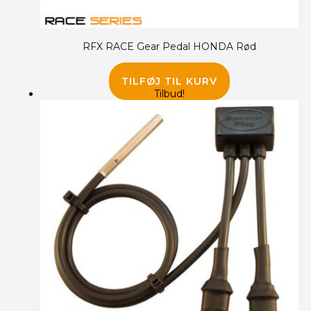
RFX RACE Gear Pedal HONDA Rød
230.00
kr.
195.00
kr.
TILFØJ TIL KURV
Tilbud!