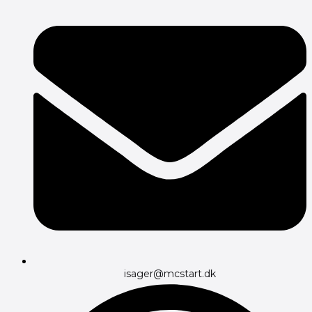
isager@mcstart.dk