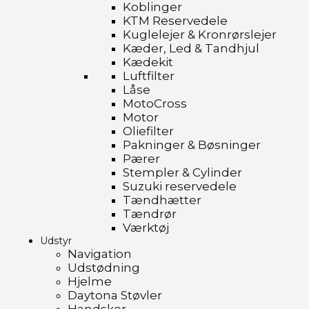
Koblinger
KTM Reservedele
Kuglelejer & Kronrørslejer
Kæder, Led & Tandhjul
Kædekit
Luftfilter
Låse
MotoCross
Motor
Oliefilter
Pakninger & Bøsninger
Pærer
Stempler & Cylinder
Suzuki reservedele
Tændhætter
Tændrør
Værktøj
Udstyr
Navigation
Udstødning
Hjelme
Daytona Støvler