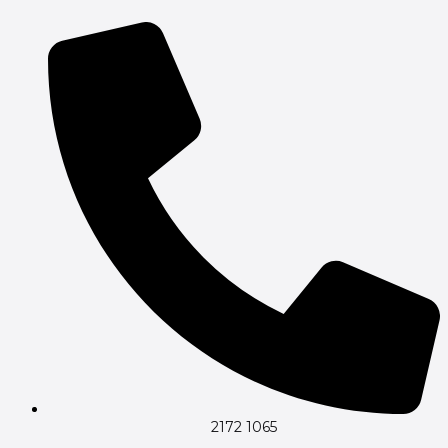
Gå
til
indholdet
2172 1065