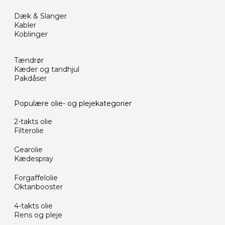
Dæk & Slanger
Kabler
Koblinger
Tændrør
Kæder og tandhjul
Pakdåser
Populære olie- og plejekategorier
2-takts olie
Filterolie
Gearolie
Kædespray
Forgaffelolie
Oktanbooster
4-takts olie
Rens og pleje