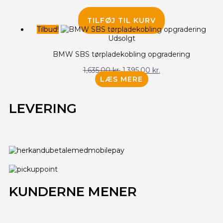
395.00
kr.
TILFØJ TIL KURV
Tilbud!
Udsolgt
BMW SBS tørpladekobling opgradering
1,635.00
kr.
1,395.00
kr.
LÆS MERE
LEVERING
KUNDERNE MENER