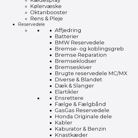
Kædespray
Kølervæske
Oktanbooster
Rens & Pleje
Reservedele
Affjedring
Batterier
BMW Reservedele
Bremse- og koblingsgreb
Bremse Reparation
Bremseklodser
Bremseskiver
Brugte reservedele MC/MX
Diverse & Blandet
Dæk & Slanger
Elartikler
Ensrettere
Fælge & Fælgbånd
GasGas Reservedele
Honda Originale dele
Kabler
Kaburator & Benzin
Knastkæder