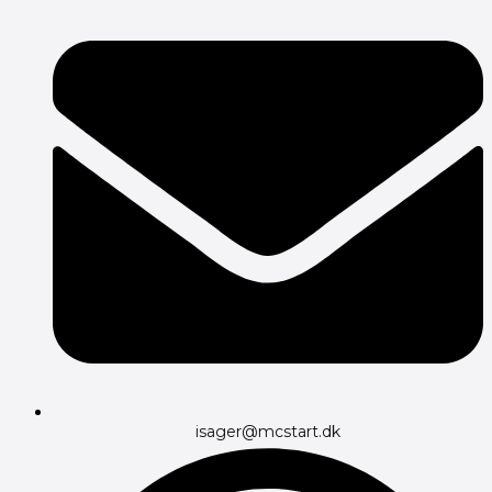
isager@mcstart.dk