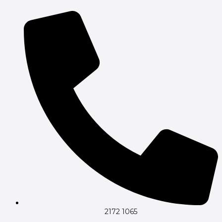
Gå
til
indholdet
2172 1065