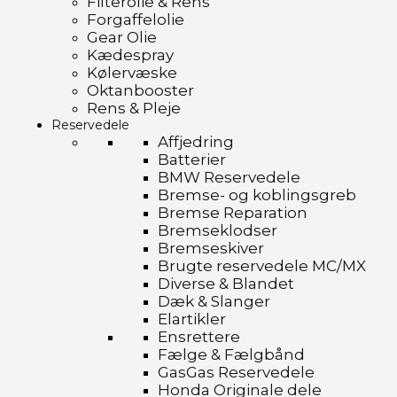
Filterolie & Rens
Forgaffelolie
Gear Olie
Kædespray
Kølervæske
Oktanbooster
Rens & Pleje
Reservedele
Affjedring
Batterier
BMW Reservedele
Bremse- og koblingsgreb
Bremse Reparation
Bremseklodser
Bremseskiver
Brugte reservedele MC/MX
Diverse & Blandet
Dæk & Slanger
Elartikler
Ensrettere
Fælge & Fælgbånd
GasGas Reservedele
Honda Originale dele