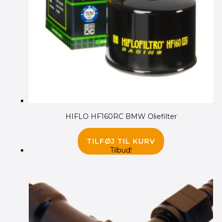
HIFLO HF160RC BMW Oliefilter
160.00
kr.
TILFØJ TIL KURV
Tilbud!