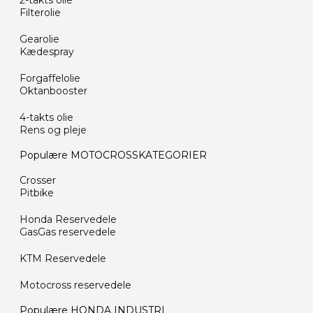
2-takts olie
Filterolie
Gearolie
Kædespray
Forgaffelolie
Oktanbooster
4-takts olie
Rens og pleje
Populære MOTOCROSSKATEGORIER
Crosser
Pitbike
Honda Reservedele
GasGas reservedele
KTM Reservedele
Motocross reservedele
Populære HONDA INDUSTRI