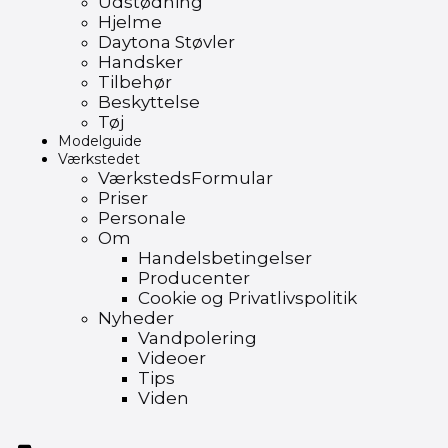
Udstødning
Hjelme
Daytona Støvler
Handsker
Tilbehør
Beskyttelse
Tøj
Modelguide
Værkstedet
VærkstedsFormular
Priser
Personale
Om
Handelsbetingelser
Producenter
Cookie og Privatlivspolitik
Nyheder
Vandpolering
Videoer
Tips
Viden