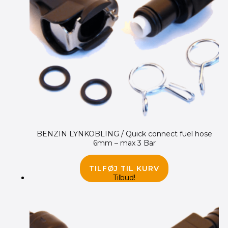
BENZIN LYNKOBLING / Quick connect fuel hose
6mm – max 3 Bar
195.00
kr.
145.00
kr.
TILFØJ TIL KURV
Tilbud!