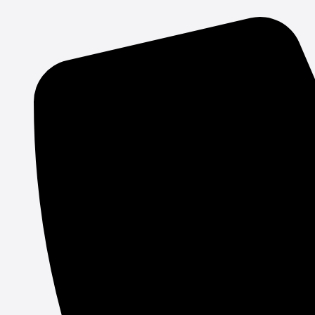
Gå
til
indholdet