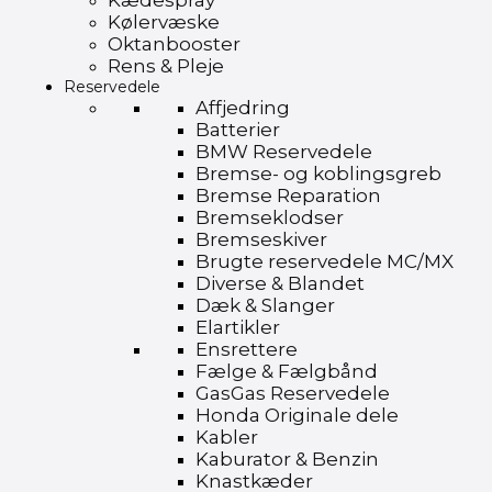
Kædespray
Kølervæske
Oktanbooster
Rens & Pleje
Reservedele
Affjedring
Batterier
BMW Reservedele
Bremse- og koblingsgreb
Bremse Reparation
Bremseklodser
Bremseskiver
Brugte reservedele MC/MX
Diverse & Blandet
Dæk & Slanger
Elartikler
Ensrettere
Fælge & Fælgbånd
GasGas Reservedele
Honda Originale dele
Kabler
Kaburator & Benzin
Knastkæder