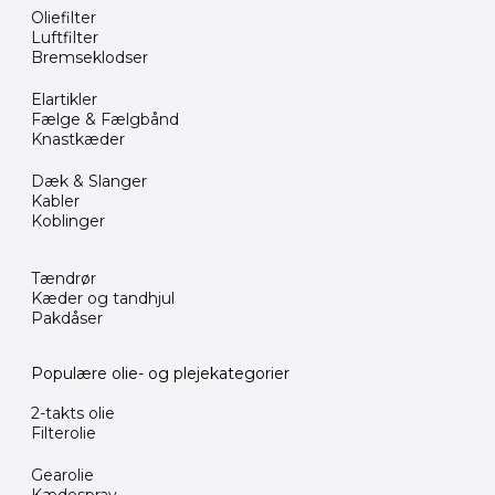
Oliefilter
Luftfilter
Bremseklodser
Elartikler
Fælge & Fælgbånd
Knastkæder
Dæk & Slanger
Kabler
Koblinger
Tændrør
Kæder og tandhjul
Pakdåser
Populære olie- og plejekategorier
2-takts olie
Filterolie
Gearolie