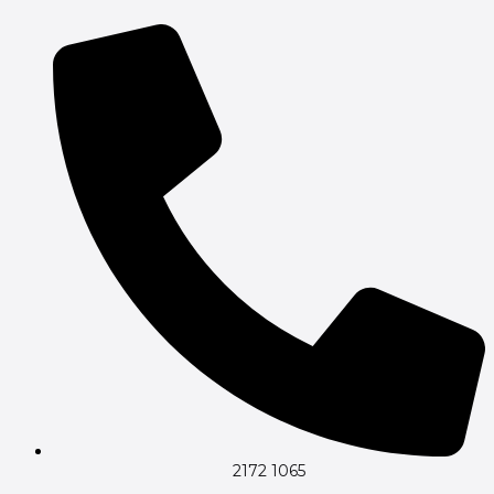
Gå
til
indholdet
2172 1065