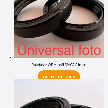
Pakdåser OEM mål 38x52x11mm
75.00
kr.
TILFØJ TIL KURV