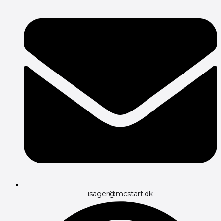
isager@mcstart.dk