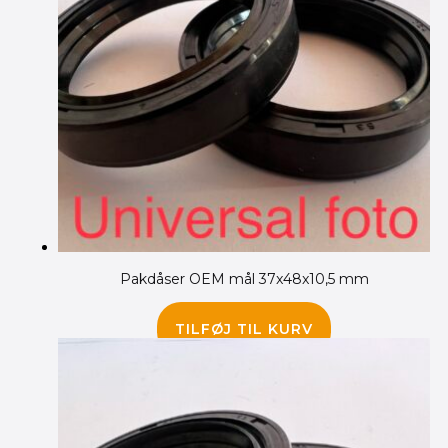
Pakdåser OEM mål 37x48x10,5 mm
145.00
kr.
TILFØJ TIL KURV