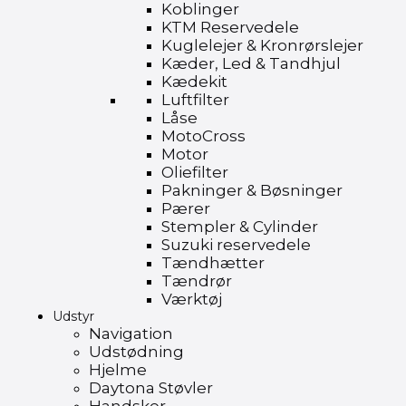
Koblinger
KTM Reservedele
Kuglelejer & Kronrørslejer
Kæder, Led & Tandhjul
Kædekit
Luftfilter
Låse
MotoCross
Motor
Oliefilter
Pakninger & Bøsninger
Pærer
Stempler & Cylinder
Suzuki reservedele
Tændhætter
Tændrør
Værktøj
Udstyr
Navigation
Udstødning
Hjelme
Daytona Støvler