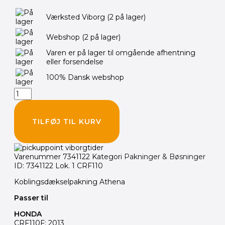
ATHENA
Værksted Viborg
(2 på lager)
Pakning
t/koblingsdæksel
Webshop
(2 på lager)
CRF110
antal
Varen er på lager til omgående afhentning
eller forsendelse
100% Dansk webshop
TILFØJ TIL KURV
Varenummer
7341122
Kategori
Pakninger & Bøsninger
ID: 7341122 Lok. 1 CRF110
Koblingsdækselpakning Athena
Passer til
HONDA
CRF110F: 2013