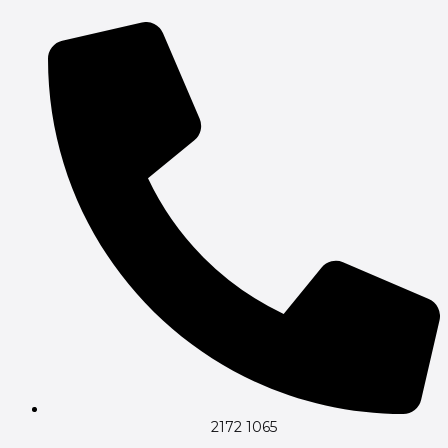
Gå
til
indholdet
2172 1065