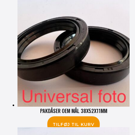
PAKDÅSER OEM MÅL 38X52X11MM
75.00
kr.
TILFØJ TIL KURV