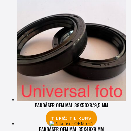
PAKDÅSER OEM MÅL 38X50X8/9,5 MM
85.00
kr.
TILFØJ TIL KURV
PAKDÅSER OEM MÅL 35X48X9 MM