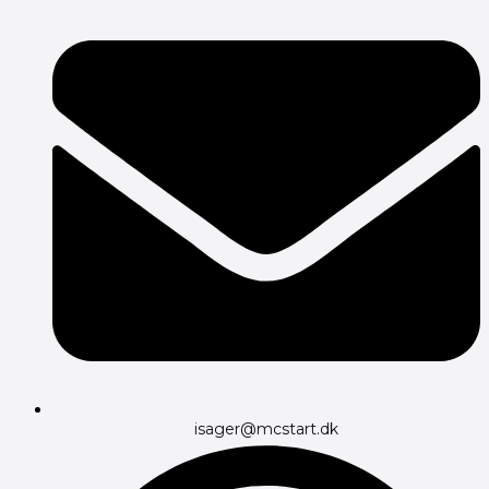
isager@mcstart.dk