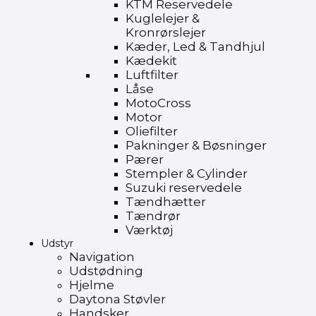
KTM Reservedele
Kuglelejer &
Kronrørslejer
Kæder, Led & Tandhjul
Kædekit
Luftfilter
Låse
MotoCross
Motor
Oliefilter
Pakninger & Bøsninger
Pærer
Stempler & Cylinder
Suzuki reservedele
Tændhætter
Tændrør
Værktøj
Udstyr
Navigation
Udstødning
Hjelme
Daytona Støvler
Handsker