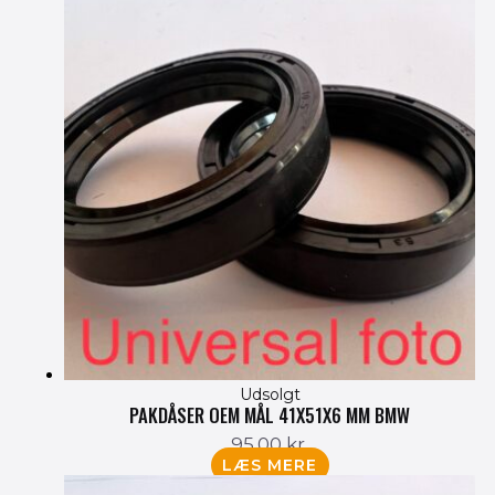
Udsolgt
PAKDÅSER OEM MÅL 41X51X6 MM BMW
95.00
kr.
LÆS MERE