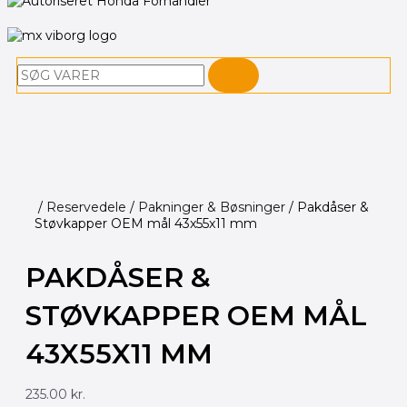
Søg
/
Reservedele
/
Pakninger & Bøsninger
/ Pakdåser &
Støvkapper OEM mål 43x55x11 mm
PAKDÅSER &
STØVKAPPER OEM MÅL
43X55X11 MM
235.00
kr.