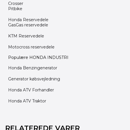
Crosser
Pitbike
Honda Reservedele
GasGas reservedele
KTM Reservedele
Motocross reservedele
Populære HONDA INDUSTRI
Honda Benzingenerator
Generator købsvejledning
Honda ATV Forhandler
Honda ATV Traktor
Den
Den
oprindelige
aktuelle
RELATEREDE VARER