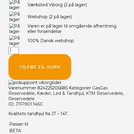
JT
Værksted Viborg
(2 på lager)
14T
Tandhjul
Webshop
(2 på lager)
-
KTM
Varen er på lager til omgående afhentning
BETA
eller forsendelse
GAS
HUSQ
100% Dansk webshop
MX
ENDURO
antal
TILFØJ TIL KURV
Varenummer
824225206685
Kategorier
GasGas
Reservedele
,
Kæder, Led & Tandhjul
,
KTM Reservedele
,
Reservedele
ID: JTF1901.14SC
Kvalitets tandhjul fra JT – 14T.
Passer til
BETA