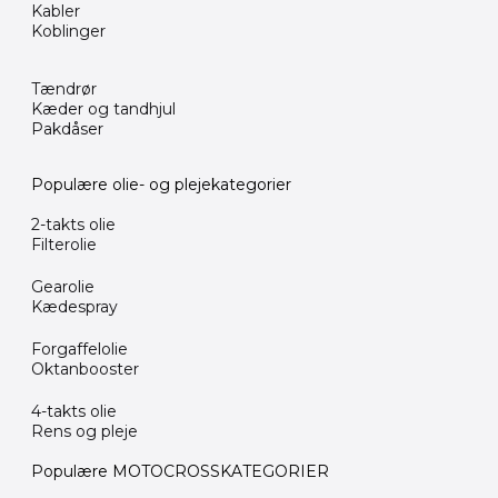
Kabler
Koblinger
Tændrør
Kæder og tandhjul
Pakdåser
Populære olie- og plejekategorier
2-takts olie
Filterolie
Gearolie
Kædespray
Forgaffelolie
Oktanbooster
4-takts olie
Rens og pleje
Populære MOTOCROSSKATEGORIER