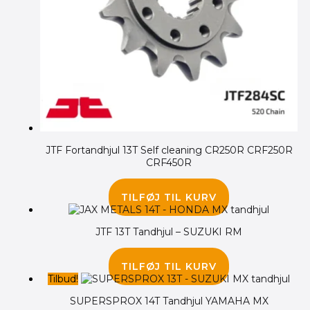
JTF Fortandhjul 13T Self cleaning CR250R CRF250R
CRF450R
130.00
kr.
TILFØJ TIL KURV
JTF 13T Tandhjul – SUZUKI RM
60.00
kr.
TILFØJ TIL KURV
Tilbud!
SUPERSPROX 14T Tandhjul YAMAHA MX