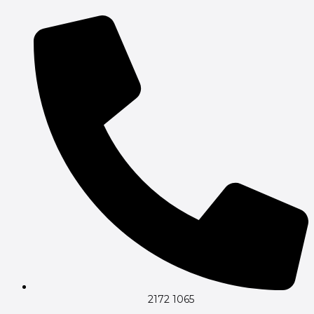
Gå
til
indholdet
2172 1065