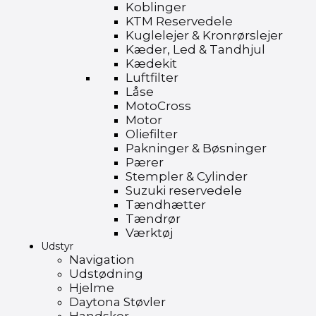
Koblinger
KTM Reservedele
Kuglelejer & Kronrørslejer
Kæder, Led & Tandhjul
Kædekit
Luftfilter
Låse
MotoCross
Motor
Oliefilter
Pakninger & Bøsninger
Pærer
Stempler & Cylinder
Suzuki reservedele
Tændhætter
Tændrør
Værktøj
Udstyr
Navigation
Udstødning
Hjelme
Daytona Støvler