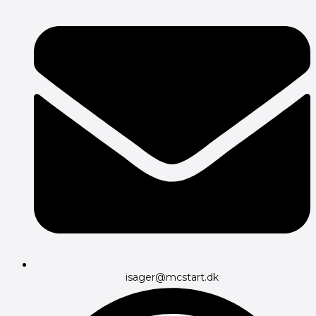
isager@mcstart.dk