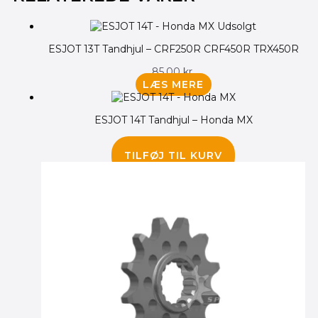
pris
pris
var:
er:
Udsolgt
100.00 kr..
85.00 kr..
ESJOT 13T Tandhjul – CRF250R CRF450R TRX450R
85.00
kr.
LÆS MERE
ESJOT 14T Tandhjul – Honda MX
85.00
kr.
TILFØJ TIL KURV