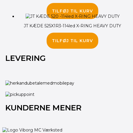
100.00
kr.
85.00
kr.
TILFØJ TIL KURV
JT KÆDE 525X1R3-114led X-RING HEAVY DUTY
720.00
kr.
TILFØJ TIL KURV
LEVERING
KUNDERNE MENER