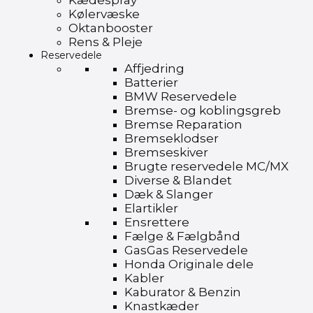
Kædespray
Kølervæske
Oktanbooster
Rens & Pleje
Reservedele
Affjedring
Batterier
BMW Reservedele
Bremse- og koblingsgreb
Bremse Reparation
Bremseklodser
Bremseskiver
Brugte reservedele MC/MX
Diverse & Blandet
Dæk & Slanger
Elartikler
Ensrettere
Fælge & Fælgbånd
GasGas Reservedele
Honda Originale dele
Kabler
Kaburator & Benzin
Knastkæder