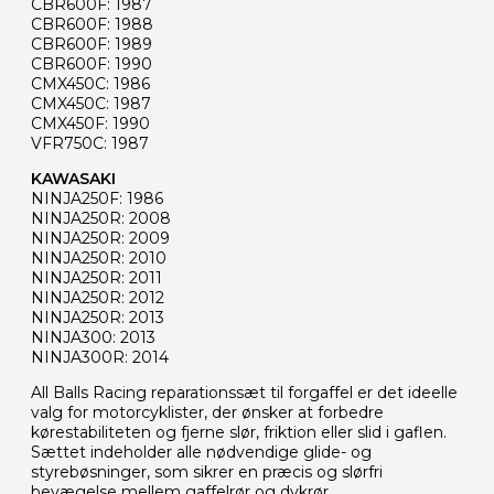
CBR600F: 1987
CBR600F: 1988
CBR600F: 1989
CBR600F: 1990
CMX450C: 1986
CMX450C: 1987
CMX450F: 1990
VFR750C: 1987
KAWASAKI
NINJA250F: 1986
NINJA250R: 2008
NINJA250R: 2009
NINJA250R: 2010
NINJA250R: 2011
NINJA250R: 2012
NINJA250R: 2013
NINJA300: 2013
NINJA300R: 2014
All Balls Racing reparationssæt til forgaffel er det ideelle
valg for motorcyklister, der ønsker at forbedre
kørestabiliteten og fjerne slør, friktion eller slid i gaflen.
Sættet indeholder alle nødvendige glide- og
styrebøsninger, som sikrer en præcis og slørfri
bevægelse mellem gaffelrør og dykrør.