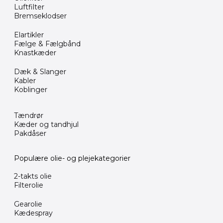
Luftfilter
Bremseklodser
Elartikler
Fælge & Fælgbånd
Knastkæder
Dæk & Slanger
Kabler
Koblinger
Tændrør
Kæder og tandhjul
Pakdåser
Populære olie- og plejekategorier
2-takts olie
Filterolie
Gearolie
Kædespray