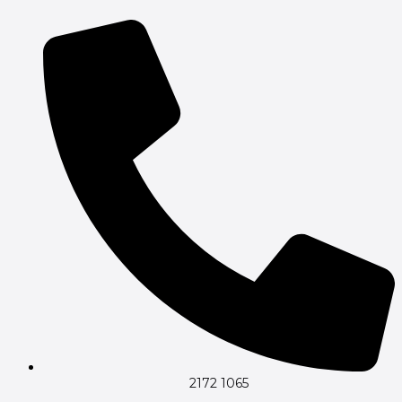
Gå
til
indholdet
2172 1065