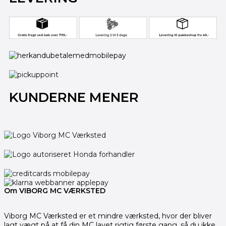
KUNDERNE MENER
Om VIBORG MC VÆRKSTED
Viborg MC Værksted er et mindre værksted, hvor der bliver
lagt vægt på at få din MC lavet rigtig første gang, så du ikke