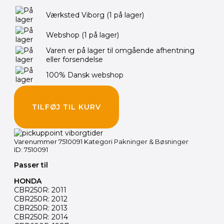
pris
pris
var:
er:
Værksted Viborg
(1 på lager)
545.00 kr..
495.00 kr..
Webshop
(1 på lager)
Varen er på lager til omgående afhentning
eller forsendelse
100% Dansk webshop
TILFØJ TIL KURV
Varenummer
7510091
Kategori
Pakninger & Bøsninger
ID: 7510091
Passer til
HONDA
CBR250R: 2011
CBR250R: 2012
CBR250R: 2013
CBR250R: 2014