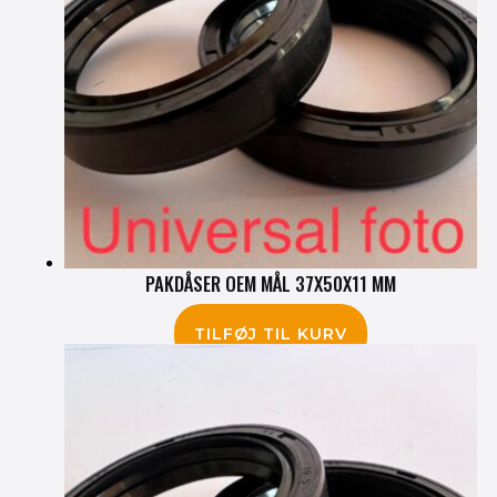
PAKDÅSER OEM MÅL 37X50X11 MM
75.00
kr.
TILFØJ TIL KURV