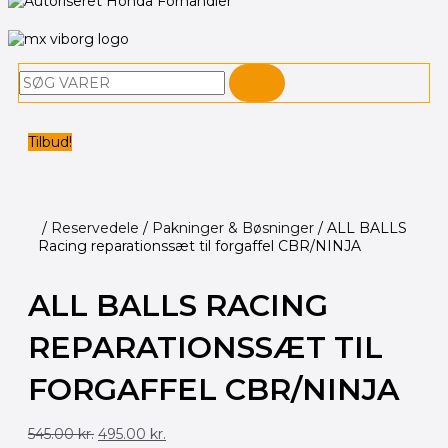
Søg
Tilbud!
/
Reservedele
/
Pakninger & Bøsninger
/ ALL BALLS
Racing reparationssæt til forgaffel CBR/NINJA
ALL BALLS RACING
REPARATIONSSÆT TIL
FORGAFFEL CBR/NINJA
Den
Den
545.00
kr.
495.00
kr.
oprindelige
aktuelle