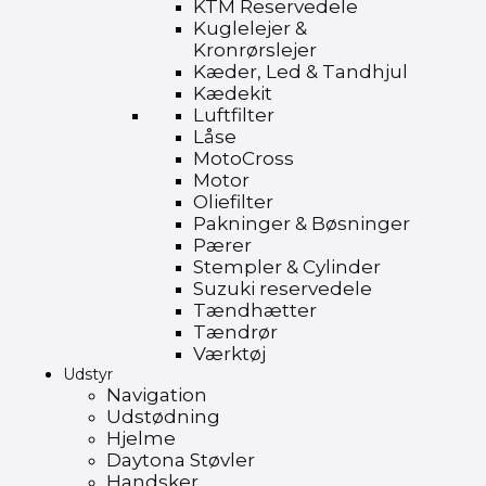
KTM Reservedele
Kuglelejer &
Kronrørslejer
Kæder, Led & Tandhjul
Kædekit
Luftfilter
Låse
MotoCross
Motor
Oliefilter
Pakninger & Bøsninger
Pærer
Stempler & Cylinder
Suzuki reservedele
Tændhætter
Tændrør
Værktøj
Udstyr
Navigation
Udstødning
Hjelme
Daytona Støvler
Handsker