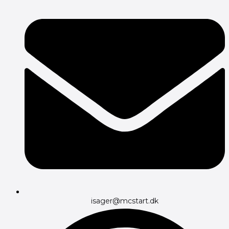
isager@mcstart.dk