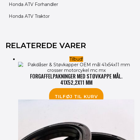
Honda ATV Forhandler
Honda ATV Traktor
Den
Den
oprindelige
aktuelle
RELATEREDE VARER
pris
pris
var:
er:
Tilbud!
410.00 kr..
355.00 kr..
FORGAFFELPAKNINGER MED STØVKAPPE MÅL.
41X52,2X11 MM
410.00
kr.
355.00
kr.
TILFØJ TIL KURV