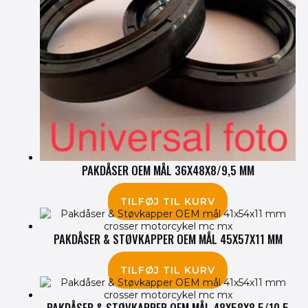
PAKDÅSER OEM MÅL 36X48X8/9,5 MM
135.00
kr.
TILFØJ TIL KURV
PAKDÅSER & STØVKAPPER OEM MÅL 45X57X11 MM
180.00
kr.
TILFØJ TIL KURV
PAKDÅSER & STØVKAPPER OEM MÅL 48X58X8,5/10,5