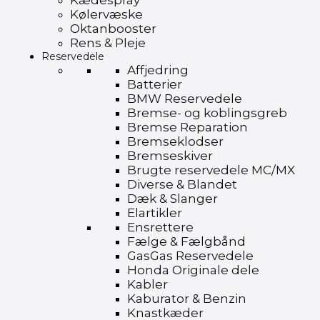
Kædespray
Kølervæske
Oktanbooster
Rens & Pleje
Reservedele
Affjedring
Batterier
BMW Reservedele
Bremse- og koblingsgreb
Bremse Reparation
Bremseklodser
Bremseskiver
Brugte reservedele MC/MX
Diverse & Blandet
Dæk & Slanger
Elartikler
Ensrettere
Fælge & Fælgbånd
GasGas Reservedele
Honda Originale dele
Kabler
Kaburator & Benzin
Knastkæder