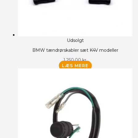
Udsolgt
BMW tændrørskabler sæt K4V modeller
1,250.00
kr.
LÆS MERE