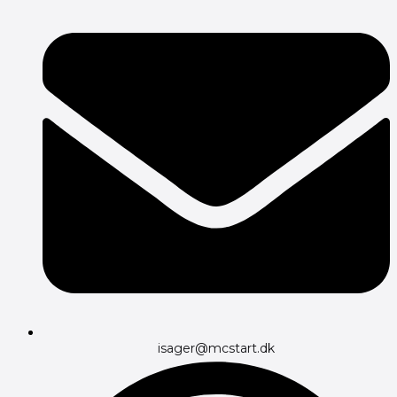
isager@mcstart.dk