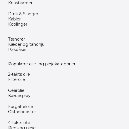
Knastkæder
Dæk & Slanger
Kabler
Koblinger
Tændrør
Kæder og tandhjul
Pakdåser
Populære olie- og plejekategorier
2-takts olie
Filterolie
Gearolie
Kædespray
Forgaffelolie
Oktanbooster
4-takts olie
Rens og pleje