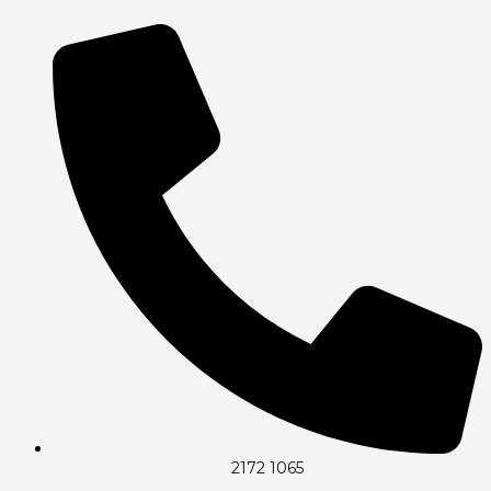
Gå
til
indholdet
2172 1065