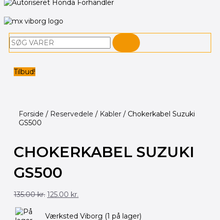
Søg
Tilbud!
Forside
/
Reservedele
/
Kabler
/ Chokerkabel Suzuki
GS500
CHOKERKABEL SUZUKI
GS500
Den
Den
135.00
kr.
125.00
kr.
oprindelige
aktuelle
pris
pris
var:
er:
Værksted Viborg
(1 på lager)