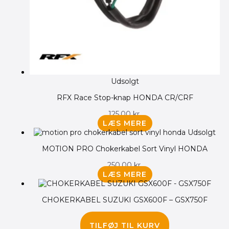
Udsolgt
RFX Race Stop-knap HONDA CR/CRF
125.00
kr.
LÆS MERE
Udsolgt
MOTION PRO Chokerkabel Sort Vinyl HONDA
250.00
kr.
LÆS MERE
CHOKERKABEL SUZUKI GSX600F – GSX750F
175.00
kr.
TILFØJ TIL KURV