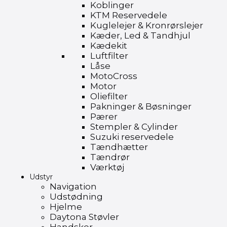
Koblinger
KTM Reservedele
Kuglelejer & Kronrørslejer
Kæder, Led & Tandhjul
Kædekit
Luftfilter
Låse
MotoCross
Motor
Oliefilter
Pakninger & Bøsninger
Pærer
Stempler & Cylinder
Suzuki reservedele
Tændhætter
Tændrør
Værktøj
Udstyr
Navigation
Udstødning
Hjelme
Daytona Støvler