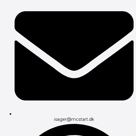
isager@mcstart.dk