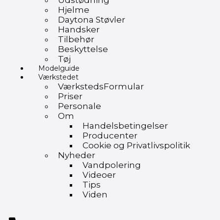
Udstødning
Hjelme
Daytona Støvler
Handsker
Tilbehør
Beskyttelse
Tøj
Modelguide
Værkstedet
VærkstedsFormular
Priser
Personale
Om
Handelsbetingelser
Producenter
Cookie og Privatlivspolitik
Nyheder
Vandpolering
Videoer
Tips
Viden