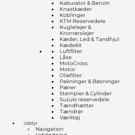
Kaburator & Benzin
Knastkæder
Koblinger
KTM Reservedele
Kuglelejer &
Kronrørslejer
Kæder, Led & Tandhjul
Kædekit
Luftfilter
Låse
MotoCross
Motor
Oliefilter
Pakninger & Bøsninger
Pærer
Stempler & Cylinder
Suzuki reservedele
Tændhætter
Tændrør
Værktøj
Udstyr
Navigation