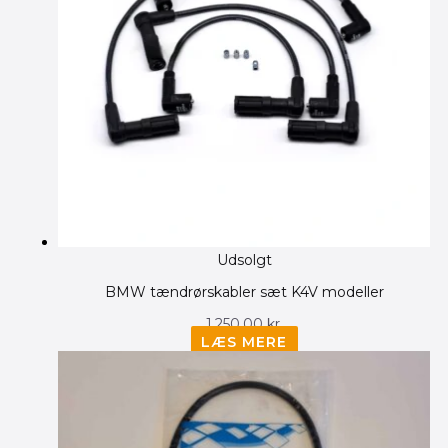
Udsolgt
BMW tændrørskabler sæt K4V modeller
1,250.00
kr.
LÆS MERE