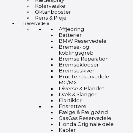
Kædespray
Kølervæske
Oktanbooster
Rens & Pleje
Reservedele
Affjedring
Batterier
BMW Reservedele
Bremse- og
koblingsgreb
Bremse Reparation
Bremseklodser
Bremseskiver
Brugte reservedele
MC/MX
Diverse & Blandet
Dæk & Slanger
Elartikler
Ensrettere
Fælge & Fælgbånd
GasGas Reservedele
Honda Originale dele
Kabler