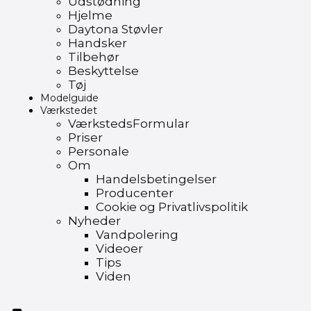
Udstødning
Hjelme
Daytona Støvler
Handsker
Tilbehør
Beskyttelse
Tøj
Modelguide
Værkstedet
VærkstedsFormular
Priser
Personale
Om
Handelsbetingelser
Producenter
Cookie og Privatlivspolitik
Nyheder
Vandpolering
Videoer
Tips
Viden