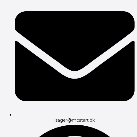
isager@mcstart.dk