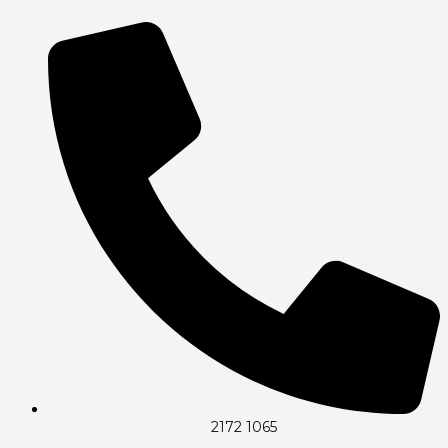
Gå
til
indholdet
2172 1065