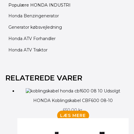
Populære HONDA INDUSTRI
Honda Benzingenerator
Generator købsvejledning
Honda ATV Forhandler
Honda ATV Traktor
Den
Den
oprindelige
aktuelle
RELATEREDE VARER
pris
pris
var:
er:
Udsolgt
135.00 kr..
125.00 kr..
HONDA Koblingskabel CBF600 08-10
650.00
kr.
LÆS MERE