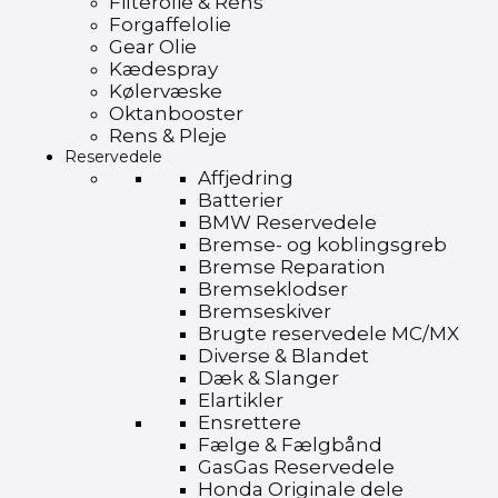
Filterolie & Rens
Forgaffelolie
Gear Olie
Kædespray
Kølervæske
Oktanbooster
Rens & Pleje
Reservedele
Affjedring
Batterier
BMW Reservedele
Bremse- og koblingsgreb
Bremse Reparation
Bremseklodser
Bremseskiver
Brugte reservedele MC/MX
Diverse & Blandet
Dæk & Slanger
Elartikler
Ensrettere
Fælge & Fælgbånd
GasGas Reservedele
Honda Originale dele