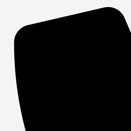
Gå
til
indholdet