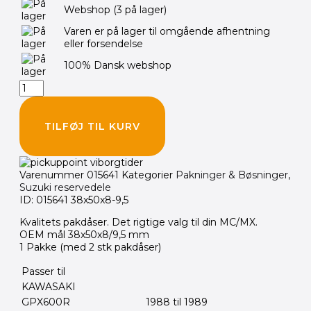
Webshop
(3 på lager)
38x50x8/9,5
mm
Varen er på lager til omgående afhentning
antal
eller forsendelse
100% Dansk webshop
TILFØJ TIL KURV
Varenummer
015641
Kategorier
Pakninger & Bøsninger
,
Suzuki reservedele
ID: 015641 38x50x8-9,5
Kvalitets pakdåser. Det rigtige valg til din MC/MX.
OEM mål 38x50x8/9,5 mm
1 Pakke (med 2 stk pakdåser)
Passer til
KAWASAKI
GPX600R
1988 til 1989