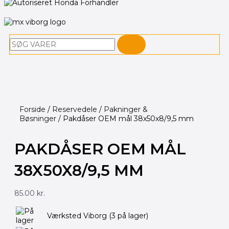
Søg
Forside
/
Reservedele
/
Pakninger &
Bøsninger
/ Pakdåser OEM mål 38x50x8/9,5 mm
PAKDÅSER OEM MÅL
38X50X8/9,5 MM
85.00
kr.
Pakdåser
Værksted Viborg
(3 på lager)
OEM
mål