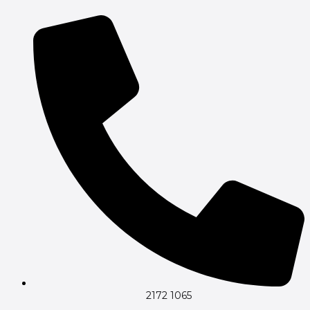
Gå
til
indholdet
2172 1065