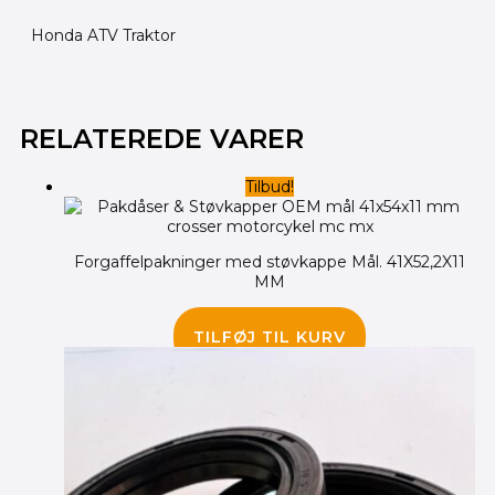
Honda ATV Traktor
Den
Den
oprindelige
aktuelle
RELATEREDE VARER
pris
pris
var:
er:
Tilbud!
410.00 kr..
355.00 kr..
Forgaffelpakninger med støvkappe Mål. 41X52,2X11
MM
410.00
kr.
355.00
kr.
TILFØJ TIL KURV