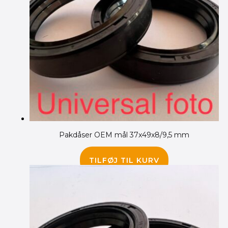
Pakdåser OEM mål 37x49x8/9,5 mm
95.00
kr.
TILFØJ TIL KURV