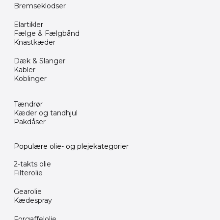
Bremseklodser
Elartikler
Fælge & Fælgbånd
Knastkæder
Dæk & Slanger
Kabler
Koblinger
Tændrør
Kæder og tandhjul
Pakdåser
Populære olie- og plejekategorier
2-takts olie
Filterolie
Gearolie
Kædespray
Forgaffelolie