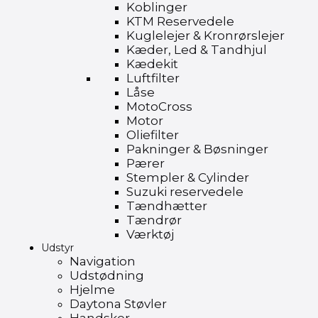
Koblinger
KTM Reservedele
Kuglelejer & Kronrørslejer
Kæder, Led & Tandhjul
Kædekit
Luftfilter
Låse
MotoCross
Motor
Oliefilter
Pakninger & Bøsninger
Pærer
Stempler & Cylinder
Suzuki reservedele
Tændhætter
Tændrør
Værktøj
Udstyr
Navigation
Udstødning
Hjelme
Daytona Støvler