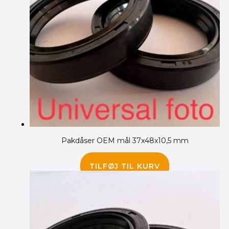
Pakdåser OEM mål 37x48x10,5 mm
145.00
kr.
TILFØJ TIL KURV