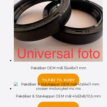
Pakdåser OEM mål 35x48x11 mm
65.00
kr.
TILFØJ TIL KURV
Pakdåser & Støvkapper OEM mål 41x53x8/10,5 mm
310.00
kr.