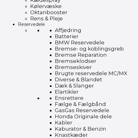
Kædespray
Kølervæske
Oktanbooster
Rens & Pleje
Reservedele
Affjedring
Batterier
BMW Reservedele
Bremse- og koblingsgreb
Bremse Reparation
Bremseklodser
Bremseskiver
Brugte reservedele MC/MX
Diverse & Blandet
Dæk & Slanger
Elartikler
Ensrettere
Fælge & Fælgbånd
GasGas Reservedele
Honda Originale dele
Kabler
Kaburator & Benzin
Knastkæder