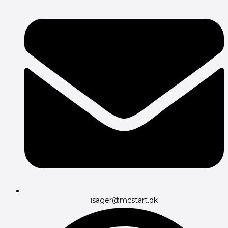
isager@mcstart.dk