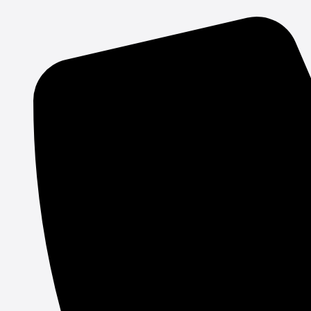
Gå
til
indholdet