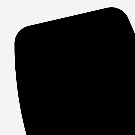
Gå
til
indholdet