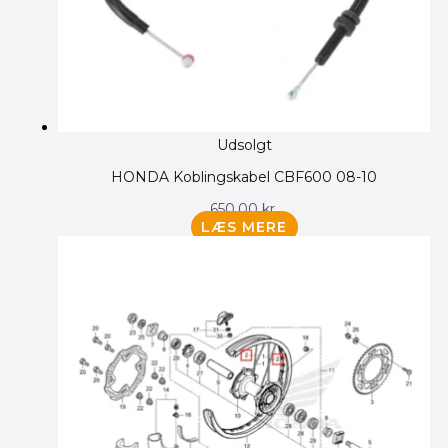
Udsolgt
HONDA Koblingskabel CBF600 08-10
650.00
kr.
LÆS MERE