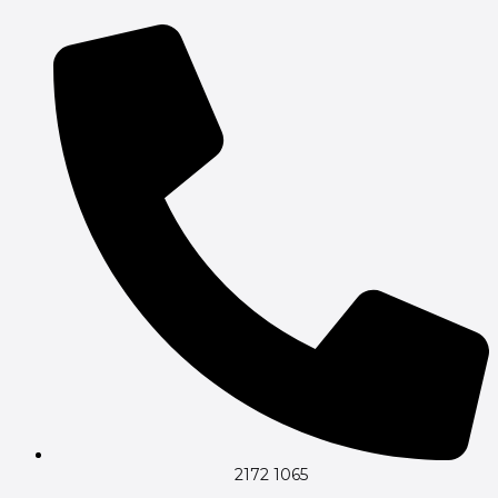
Gå
til
indholdet
2172 1065