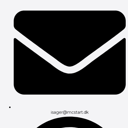
isager@mcstart.dk