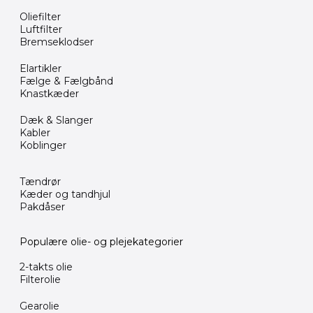
Oliefilter
Luftfilter
Bremseklodser
Elartikler
Fælge & Fælgbånd
Knastkæder
Dæk & Slanger
Kabler
Koblinger
Tændrør
Kæder og tandhjul
Pakdåser
Populære olie- og plejekategorier
2-takts olie
Filterolie
Gearolie