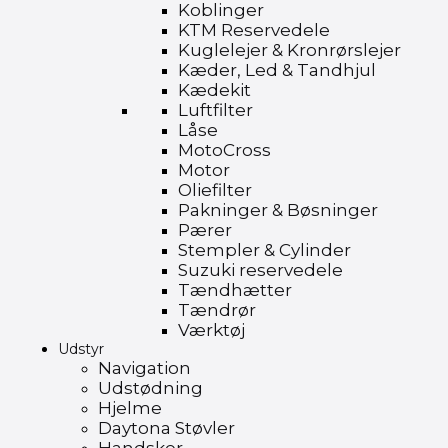
Koblinger
KTM Reservedele
Kuglelejer & Kronrørslejer
Kæder, Led & Tandhjul
Kædekit
Luftfilter
Låse
MotoCross
Motor
Oliefilter
Pakninger & Bøsninger
Pærer
Stempler & Cylinder
Suzuki reservedele
Tændhætter
Tændrør
Værktøj
Udstyr
Navigation
Udstødning
Hjelme
Daytona Støvler