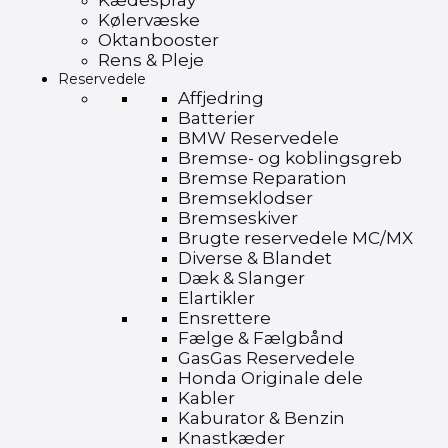
Kædespray
Kølervæske
Oktanbooster
Rens & Pleje
Reservedele
Affjedring
Batterier
BMW Reservedele
Bremse- og koblingsgreb
Bremse Reparation
Bremseklodser
Bremseskiver
Brugte reservedele MC/MX
Diverse & Blandet
Dæk & Slanger
Elartikler
Ensrettere
Fælge & Fælgbånd
GasGas Reservedele
Honda Originale dele
Kabler
Kaburator & Benzin
Knastkæder