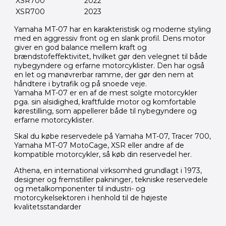
XSR700
2022
XSR700
2023
Yamaha MT-07 har en karakteristisk og moderne styling
med en aggressiv front og en slank profil. Dens motor
giver en god balance mellem kraft og
brændstofeffektivitet, hvilket gør den velegnet til både
nybegyndere og erfarne motorcyklister. Den har også
en let og manøvrerbar ramme, der gør den nem at
håndtere i bytrafik og på snoede veje.
Yamaha MT-07 er en af de mest solgte motorcykler
pga. sin alsidighed, kraftfulde motor og komfortable
kørestilling, som appellerer både til nybegyndere og
erfarne motorcyklister.
Skal du købe reservedele på Yamaha MT-07, Tracer 700,
Yamaha MT-07 MotoCage, XSR eller andre af de
kompatible motorcykler, så køb din reservedel her.
Athena, en international virksomhed grundlagt i 1973,
designer og fremstiller pakninger, tekniske reservedele
og metalkomponenter til industri- og
motorcykelsektoren i henhold til de højeste
kvalitetsstandarder