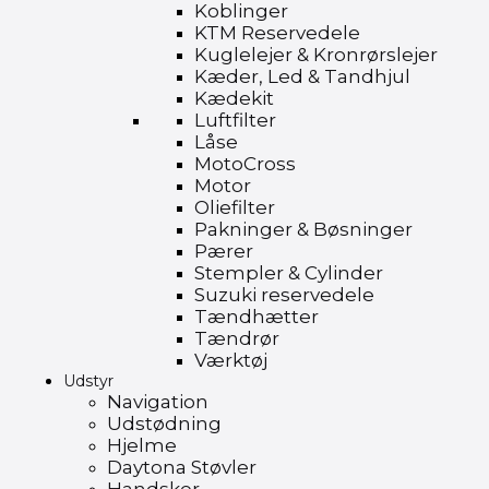
Koblinger
KTM Reservedele
Kuglelejer & Kronrørslejer
Kæder, Led & Tandhjul
Kædekit
Luftfilter
Låse
MotoCross
Motor
Oliefilter
Pakninger & Bøsninger
Pærer
Stempler & Cylinder
Suzuki reservedele
Tændhætter
Tændrør
Værktøj
Udstyr
Navigation
Udstødning
Hjelme
Daytona Støvler