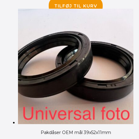
410.00
kr.
355.00
kr.
TILFØJ TIL KURV
Pakdåser OEM mål 39x52x11mm