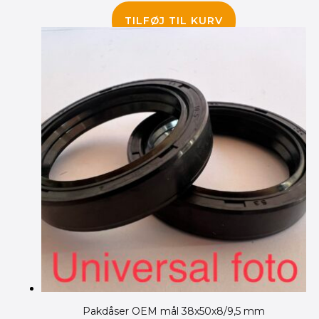
75.00
kr.
TILFØJ TIL KURV
Pakdåser OEM mål 38x50x8/9,5 mm