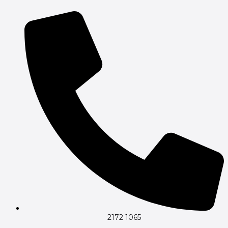
Gå
til
indholdet
2172 1065