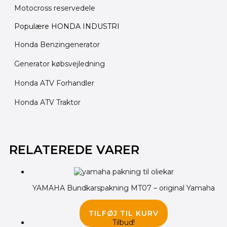
Motocross reservedele
Populære HONDA INDUSTRI
Honda Benzingenerator
Generator købsvejledning
Honda ATV Forhandler
Honda ATV Traktor
Den
Den
oprindelige
aktuelle
RELATEREDE VARER
pris
pris
var:
er:
410.00 kr..
355.00 kr..
YAMAHA Bundkarspakning MT07 – original Yamaha
155.00
kr.
TILFØJ TIL KURV
Tilbud!