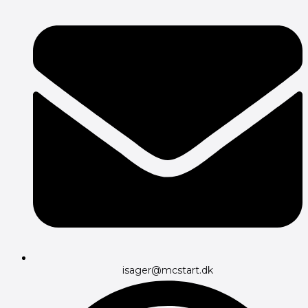
isager@mcstart.dk