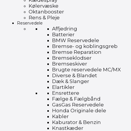
Kædespray
Kølervæske
Oktanbooster
Rens & Pleje
Reservedele
Affjedring
Batterier
BMW Reservedele
Bremse- og koblingsgreb
Bremse Reparation
Bremseklodser
Bremseskiver
Brugte reservedele MC/MX
Diverse & Blandet
Dæk & Slanger
Elartikler
Ensrettere
Fælge & Fælgbånd
GasGas Reservedele
Honda Originale dele
Kabler
Kaburator & Benzin
Knastkæder