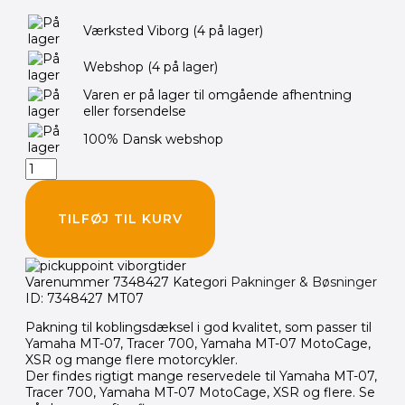
ATHENA
Værksted Viborg
(4 på lager)
Pakning
til
Webshop
(4 på lager)
koblingsdæksel
MT07
Varen er på lager til omgående afhentning
antal
eller forsendelse
100% Dansk webshop
TILFØJ TIL KURV
Varenummer
7348427
Kategori
Pakninger & Bøsninger
ID: 7348427 MT07
Pakning til koblingsdæksel i god kvalitet, som passer til
Yamaha MT-07, Tracer 700, Yamaha MT-07 MotoCage,
XSR og mange flere motorcykler.
Der findes rigtigt mange reservedele til Yamaha MT-07,
Tracer 700, Yamaha MT-07 MotoCage, XSR og flere. Se