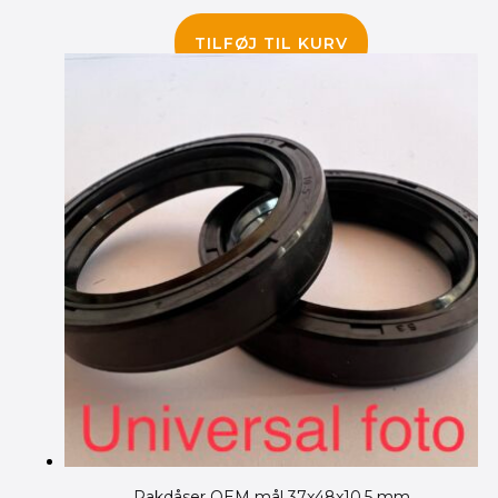
85.00
kr.
TILFØJ TIL KURV
Pakdåser OEM mål 37x48x10,5 mm