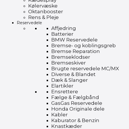
Kædespray
Kølervæske
Oktanbooster
Rens & Pleje
Reservedele
Affjedring
Batterier
BMW Reservedele
Bremse- og koblingsgreb
Bremse Reparation
Bremseklodser
Bremseskiver
Brugte reservedele MC/MX
Diverse & Blandet
Dæk & Slanger
Elartikler
Ensrettere
Fælge & Fælgbånd
GasGas Reservedele
Honda Originale dele
Kabler
Kaburator & Benzin
Knastkæder