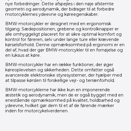
nye forbedringer. Dette afspejles i den nøje afstemte
geometri og aerodynamik, der bidrager til at forbedre
motorcyklernes ydeevne og køreegenskaber.
BMW-motorcykler er designet med en ergonomisk
tilgang. Sædepositionen, grebene og kontrolknapper er
alle omhyggeligt placeret for at sikre optimal komfort og
kontrol for føreren, selv under lange ture eller krævende
kørselsforhold. Denne opmærksomhed på ergonomi er en
del af, hvad der gør BMW-motorcykler til en fornøjelse og
en luksus at køre.
BMW-motorcykler har en række funktioner, der øger
køreoplevelsen og sikkerheden. Dette omfatter også
avancerede elektroniske styresystemer, der hjælper med
at tilpasse kørslen til forskellige vejr- og terrænforhold.
BMW-motorcyklerne har ikke kun en imponerende
æstetik og aerodynamik, men de er også bygget med en
enestående opmærksomhed på kvalitet, holdbarhed og
ydeevne, hvilket gør dem til et af de førende mærker
inden for motorcykelverdenen.