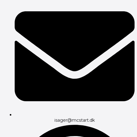
isager@mcstart.dk