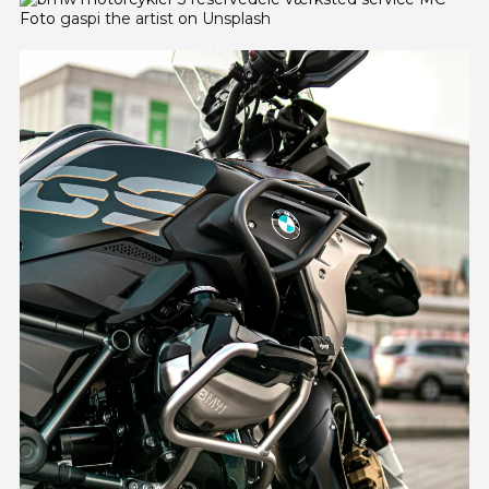
Foto
gaspi the artist
on
Unsplash