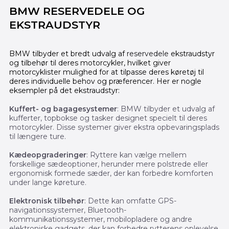
BMW RESERVEDELE OG
EKSTRAUDSTYR
BMW tilbyder et bredt udvalg af
reservedele
ekstraudstyr
og tilbehør til deres motorcykler, hvilket giver
motorcyklister mulighed for at tilpasse deres køretøj til
deres individuelle behov og præferencer. Her er nogle
eksempler på det ekstraudstyr:
Kuffert- og bagagesystemer
: BMW tilbyder et udvalg af
kufferter, topbokse og tasker designet specielt til deres
motorcykler. Disse systemer giver ekstra opbevaringsplads
til længere ture.
Kædeopgraderinger
: Ryttere kan vælge mellem
forskellige sædeoptioner, herunder mere polstrede eller
ergonomisk formede sæder, der kan forbedre komforten
under lange køreture.
Elektronisk tilbehør
: Dette kan omfatte GPS-
navigationssystemer, Bluetooth-
kommunikationssystemer, mobilopladere og andre
elektroniske gadgets, der kan forbedre rytterens oplevelse