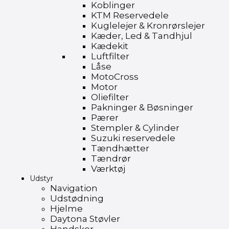
Koblinger
KTM Reservedele
Kuglelejer & Kronrørslejer
Kæder, Led & Tandhjul
Kædekit
Luftfilter
Låse
MotoCross
Motor
Oliefilter
Pakninger & Bøsninger
Pærer
Stempler & Cylinder
Suzuki reservedele
Tændhætter
Tændrør
Værktøj
Udstyr
Navigation
Udstødning
Hjelme
Daytona Støvler