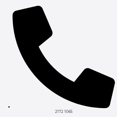
Gå
til
indholdet
2172 1065