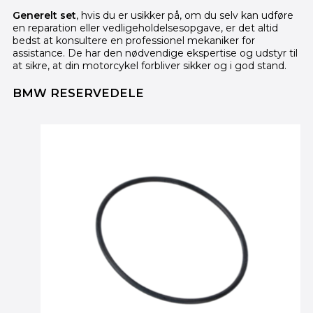
Generelt set
, hvis du er usikker på, om du selv kan udføre
en reparation eller vedligeholdelsesopgave, er det altid
bedst at konsultere en professionel mekaniker for
assistance. De har den nødvendige ekspertise og udstyr til
at sikre, at din motorcykel forbliver sikker og i god stand.
BMW RESERVEDELE
Den
Den
oprindelige
aktuelle
pris
pris
var:
er:
1,355.00 kr..
1,195.00 kr..