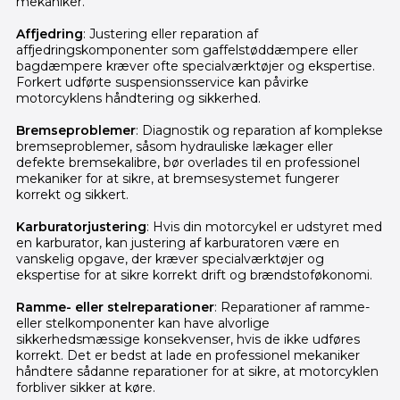
mekaniker.
Affjedring
: Justering eller reparation af
affjedringskomponenter som gaffelstøddæmpere eller
bagdæmpere kræver ofte specialværktøjer og ekspertise.
Forkert udførte suspensionsservice kan påvirke
motorcyklens håndtering og sikkerhed.
Bremseproblemer
: Diagnostik og reparation af komplekse
bremseproblemer, såsom hydrauliske lækager eller
defekte bremsekalibre, bør overlades til en professionel
mekaniker for at sikre, at bremsesystemet fungerer
korrekt og sikkert.
Karburatorjustering
: Hvis din motorcykel er udstyret med
en karburator, kan justering af karburatoren være en
vanskelig opgave, der kræver specialværktøjer og
ekspertise for at sikre korrekt drift og brændstoføkonomi.
Ramme- eller stelreparationer
: Reparationer af ramme-
eller stelkomponenter kan have alvorlige
sikkerhedsmæssige konsekvenser, hvis de ikke udføres
korrekt. Det er bedst at lade en professionel mekaniker
håndtere sådanne reparationer for at sikre, at motorcyklen
forbliver sikker at køre.