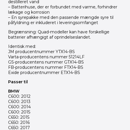
destilleret vand
– Batterihuse, der er forbundet med varme, forhindrer
lækage og korrosion
– En syrepakke med den passende mængde syre til
påfyldning er inkluderet i leveringsomfanget
Begrænsning: Quad-modeller kan have forskellige
batterier afhængigt af oprindelseslandet.
Identisk med:
JM producentnummer YTX14-BS
Varta-producentens nummer 51214LF
GS-producentens nummer GTX14-BS
FB-producentens nummer FTX14-BS
Exide producentnummer ETX14-BS
Passer til
BMW
C600: 2012
C600: 2013
C600: 2014
C600: 2015
C650: 2015
C650: 2016
C650: 2017