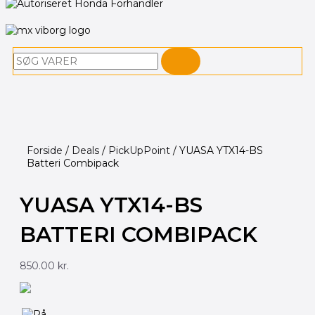
Søg
Forside
/
Deals
/
PickUpPoint
/ YUASA YTX14-BS
Batteri Combipack
YUASA YTX14-BS
BATTERI COMBIPACK
850.00
kr.