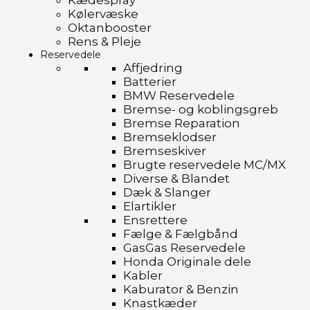
Kædespray
Kølervæske
Oktanbooster
Rens & Pleje
Reservedele
Affjedring
Batterier
BMW Reservedele
Bremse- og koblingsgreb
Bremse Reparation
Bremseklodser
Bremseskiver
Brugte reservedele MC/MX
Diverse & Blandet
Dæk & Slanger
Elartikler
Ensrettere
Fælge & Fælgbånd
GasGas Reservedele
Honda Originale dele
Kabler
Kaburator & Benzin
Knastkæder