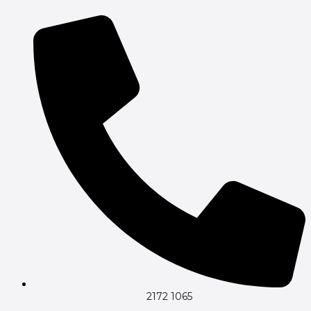
Gå
til
indholdet
2172 1065