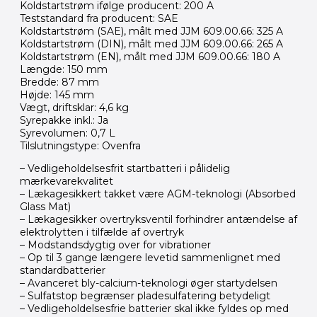
Koldstartstrøm ifølge producent: 200 A
Teststandard fra producent: SAE
Koldstartstrøm (SAE), målt med JJM 609.00.66: 325 A
Koldstartstrøm (DIN), målt med JJM 609.00.66: 265 A
Koldstartstrøm (EN), målt med JJM 609.00.66: 180 A
Længde: 150 mm
Bredde: 87 mm
Højde: 145 mm
Vægt, driftsklar: 4,6 kg
Syrepakke inkl.: Ja
Syrevolumen: 0,7 L
Tilslutningstype: Ovenfra
– Vedligeholdelsesfrit startbatteri i pålidelig
mærkevarekvalitet
– Lækagesikkert takket være AGM-teknologi (Absorbed
Glass Mat)
– Lækagesikker overtryksventil forhindrer antændelse af
elektrolytten i tilfælde af overtryk
– Modstandsdygtig over for vibrationer
– Op til 3 gange længere levetid sammenlignet med
standardbatterier
– Avanceret bly-calcium-teknologi øger startydelsen
– Sulfatstop begrænser pladesulfatering betydeligt
– Vedligeholdelsesfrie batterier skal ikke fyldes op med