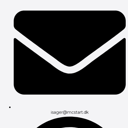
isager@mcstart.dk