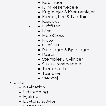
Koblinger
KTM Reservedele
Kuglelejer & Kronrørslejer
Kæder, Led & Tandhjul
Kædekit
Luftfilter
Låse
MotoCross
Motor
Oliefilter
Pakninger & Bøsninger
Pærer
Stempler & Cylinder
Suzuki reservedele
Tændhætter
Tændrør
Værktøj
Udstyr
Navigation
Udstødning
Hjelme
Daytona Støvler