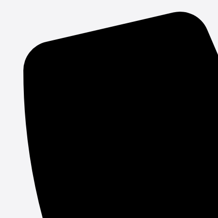
Gå
til
indholdet