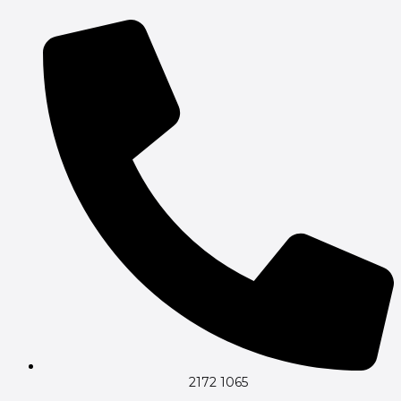
Gå
til
indholdet
2172 1065