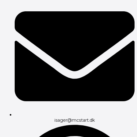
isager@mcstart.dk