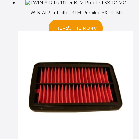
TWIN AIR Luftfilter KTM Preoiled SX-TC-MC
175.00
kr.
TILFØJ TIL KURV