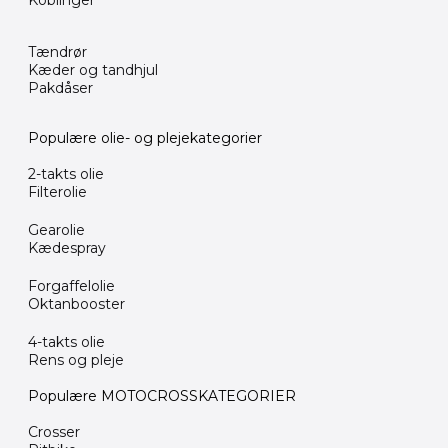
Koblinger
Tændrør
Kæder og tandhjul
Pakdåser
Populære olie- og plejekategorier
2-takts olie
Filterolie
Gearolie
Kædespray
Forgaffelolie
Oktanbooster
4-takts olie
Rens og pleje
Populære MOTOCROSSKATEGORIER
Crosser