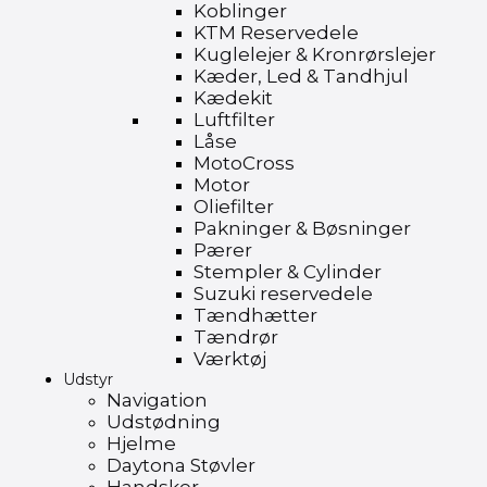
Koblinger
KTM Reservedele
Kuglelejer & Kronrørslejer
Kæder, Led & Tandhjul
Kædekit
Luftfilter
Låse
MotoCross
Motor
Oliefilter
Pakninger & Bøsninger
Pærer
Stempler & Cylinder
Suzuki reservedele
Tændhætter
Tændrør
Værktøj
Udstyr
Navigation
Udstødning
Hjelme
Daytona Støvler