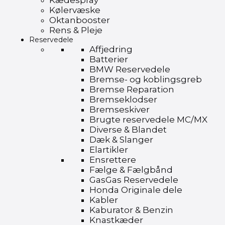
Kædespray
Kølervæske
Oktanbooster
Rens & Pleje
Reservedele
Affjedring
Batterier
BMW Reservedele
Bremse- og koblingsgreb
Bremse Reparation
Bremseklodser
Bremseskiver
Brugte reservedele MC/MX
Diverse & Blandet
Dæk & Slanger
Elartikler
Ensrettere
Fælge & Fælgbånd
GasGas Reservedele
Honda Originale dele
Kabler
Kaburator & Benzin
Knastkæder