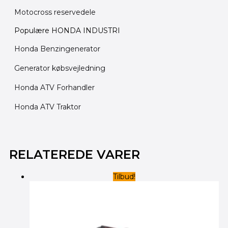
Motocross reservedele
Populære HONDA INDUSTRI
Honda Benzingenerator
Generator købsvejledning
Honda ATV Forhandler
Honda ATV Traktor
Den
Den
Den
Den
oprindelige
oprindelige
aktuelle
aktuelle
RELATEREDE VARER
pris
pris
pris
pris
var:
var:
er:
er:
Tilbud!
165.00 kr..
100.00 kr..
135.00 kr..
95.00 kr..