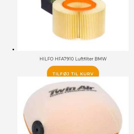
HILFO HFA7910 Luftfilter BMW
95.00
kr.
TILFØJ TIL KURV