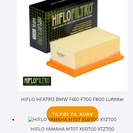
HIFLO HFA7913 BMW F650 F700 F800 Luftfilter
100.00
kr.
95.00
kr.
TILFØJ TIL KURV
HIFLO YAMAHA MT07 XSR700 XTZ700