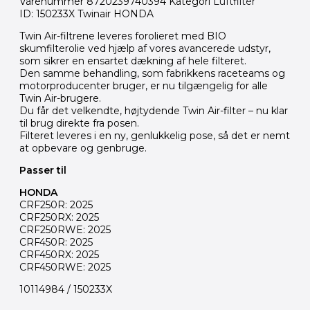
Varenummer
8720239740394
Kategori
Luftfilter
ID: 150233X Twinair HONDA
Twin Air-filtrene leveres forolieret med BIO
skumfilterolie ved hjælp af vores avancerede udstyr,
som sikrer en ensartet dækning af hele filteret.
Den samme behandling, som fabrikkens raceteams og
motorproducenter bruger, er nu tilgængelig for alle
Twin Air-brugere.
Du får det velkendte, højtydende Twin Air-filter – nu klar
til brug direkte fra posen.
Filteret leveres i en ny, genlukkelig pose, så det er nemt
at opbevare og genbruge.
Passer til
HONDA
CRF250R: 2025
CRF250RX: 2025
CRF250RWE: 2025
CRF450R: 2025
CRF450RX: 2025
CRF450RWE: 2025
10114984 / 150233X