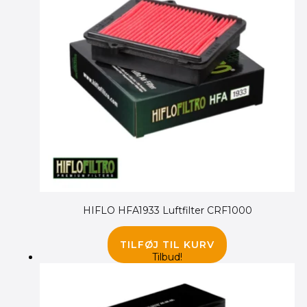
HIFLO HFA1933 Luftfilter CRF1000
165.00
kr.
135.00
kr.
TILFØJ TIL KURV
Tilbud!