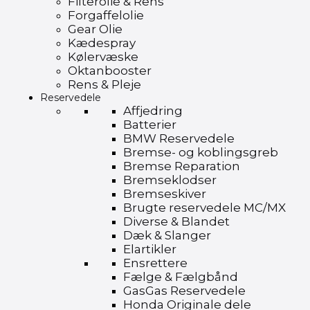
Filterolie & Rens
Forgaffelolie
Gear Olie
Kædespray
Kølervæske
Oktanbooster
Rens & Pleje
Reservedele
Affjedring
Batterier
BMW Reservedele
Bremse- og koblingsgreb
Bremse Reparation
Bremseklodser
Bremseskiver
Brugte reservedele MC/MX
Diverse & Blandet
Dæk & Slanger
Elartikler
Ensrettere
Fælge & Fælgbånd
GasGas Reservedele
Honda Originale dele