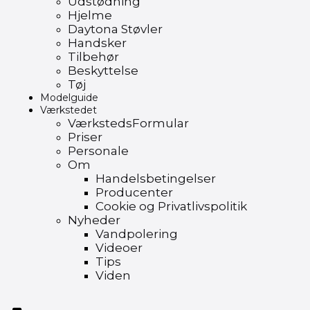
Udstødning
Hjelme
Daytona Støvler
Handsker
Tilbehør
Beskyttelse
Tøj
Modelguide
Værkstedet
VærkstedsFormular
Priser
Personale
Om
Handelsbetingelser
Producenter
Cookie og Privatlivspolitik
Nyheder
Vandpolering
Videoer
Tips
Viden