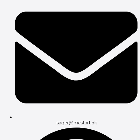
isager@mcstart.dk