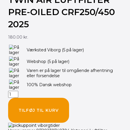
PRE-OILED CRF250/450
2025
180.00
kr.
TWIN
Værksted Viborg
(5 på lager)
AIR
Luftfilter
Webshop
(5 på lager)
PRE-
OILED
Varen er på lager til omgående afhentning
CRF250/450
eller forsendelse
2025
antal
100% Dansk webshop
TILFØJ TIL KURV