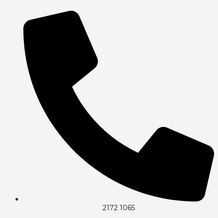
Gå
til
indholdet
2172 1065