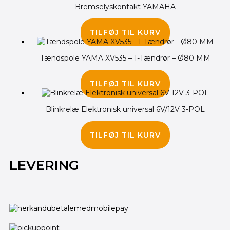
Bremselyskontakt YAMAHA
75.00
kr.
TILFØJ TIL KURV
Tændspole YAMA XV535 – 1-Tændrør – Ø80 MM
275.00
kr.
TILFØJ TIL KURV
Blinkrelæ Elektronisk universal 6V/12V 3-POL
85.00
kr.
TILFØJ TIL KURV
LEVERING