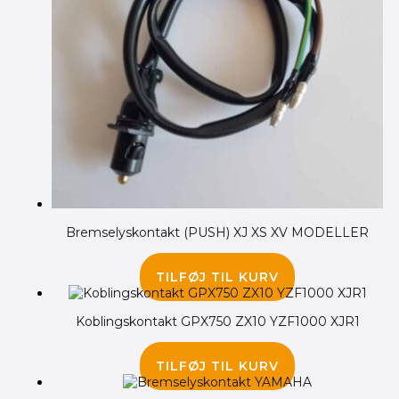
Bremselyskontakt (PUSH) XJ XS XV MODELLER
75.00
kr.
TILFØJ TIL KURV
Koblingskontakt GPX750 ZX10 YZF1000 XJR1
110.00
kr.
TILFØJ TIL KURV