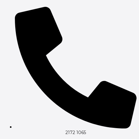
Gå
til
indholdet
2172 1065