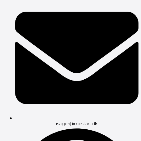
isager@mcstart.dk