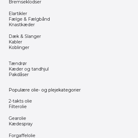
Bremseklodser
Elartikler
Fælge & Fælgbånd
Knastkæder
Dæk & Slanger
Kabler
Koblinger
Tændrør
Kæder og tandhjul
Pakdåser
Populære olie- og plejekategorier
2-takts olie
Filterolie
Gearolie
Kædespray
Forgaffelolie