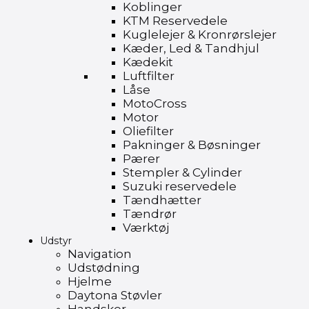
Koblinger
KTM Reservedele
Kuglelejer & Kronrørslejer
Kæder, Led & Tandhjul
Kædekit
Luftfilter
Låse
MotoCross
Motor
Oliefilter
Pakninger & Bøsninger
Pærer
Stempler & Cylinder
Suzuki reservedele
Tændhætter
Tændrør
Værktøj
Udstyr
Navigation
Udstødning
Hjelme
Daytona Støvler