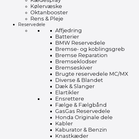
Kædespray
Kølervæske
Oktanbooster
Rens & Pleje
Reservedele
Affjedring
Batterier
BMW Reservedele
Bremse- og koblingsgreb
Bremse Reparation
Bremseklodser
Bremseskiver
Brugte reservedele MC/MX
Diverse & Blandet
Dæk & Slanger
Elartikler
Ensrettere
Fælge & Fælgbånd
GasGas Reservedele
Honda Originale dele
Kabler
Kaburator & Benzin
Knastkæder