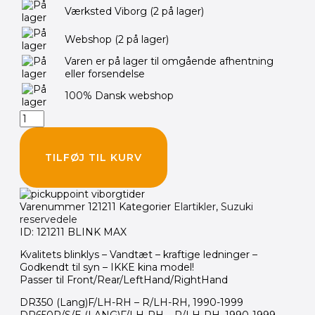
SUZUKI
Værksted Viborg
(2 på lager)
OEM
Blinklys
Webshop
(2 på lager)
(LANG
170mm)
Varen er på lager til omgående afhentning
GS/GSF/GSX/RF/DR
eller forsendelse
antal
100% Dansk webshop
TILFØJ TIL KURV
Varenummer
121211
Kategorier
Elartikler
,
Suzuki
reservedele
ID: 121211 BLINK MAX
Kvalitets blinklys – Vandtæt – kraftige ledninger –
Godkendt til syn – IKKE kina model!
Passer til Front/Rear/LeftHand/RightHand
DR350 (Lang)F/LH-RH – R/LH-RH, 1990-1999