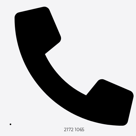
Gå
til
indholdet
2172 1065