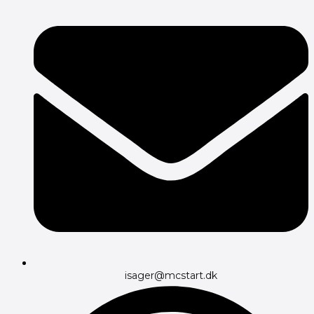
isager@mcstart.dk