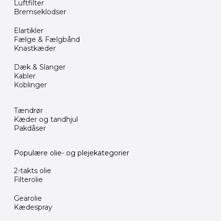
Luftfilter
Bremseklodser
Elartikler
Fælge & Fælgbånd
Knastkæder
Dæk & Slanger
Kabler
Koblinger
Tændrør
Kæder og tandhjul
Pakdåser
Populære olie- og plejekategorier
2-takts olie
Filterolie
Gearolie
Kædespray