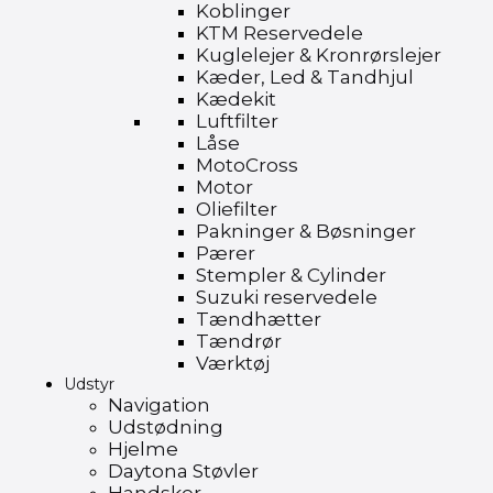
Koblinger
KTM Reservedele
Kuglelejer & Kronrørslejer
Kæder, Led & Tandhjul
Kædekit
Luftfilter
Låse
MotoCross
Motor
Oliefilter
Pakninger & Bøsninger
Pærer
Stempler & Cylinder
Suzuki reservedele
Tændhætter
Tændrør
Værktøj
Udstyr
Navigation
Udstødning
Hjelme
Daytona Støvler