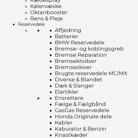
Kædespray
Kølervæske
Oktanbooster
Rens & Pleje
Reservedele
Affjedring
Batterier
BMW Reservedele
Bremse- og koblingsgreb
Bremse Reparation
Bremseklodser
Bremseskiver
Brugte reservedele MC/MX
Diverse & Blandet
Dæk & Slanger
Elartikler
Ensrettere
Fælge & Fælgbånd
GasGas Reservedele
Honda Originale dele
Kabler
Kaburator & Benzin
Knastkæder