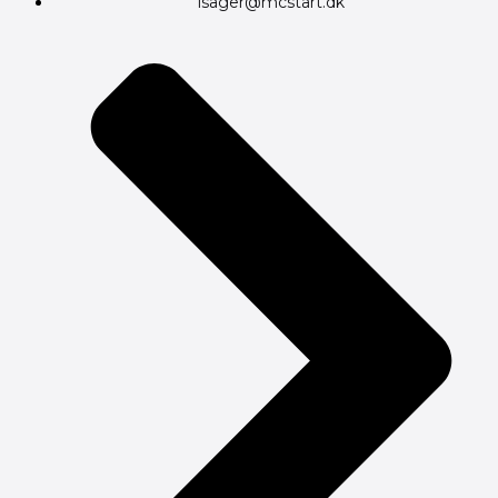
isager@mcstart.dk