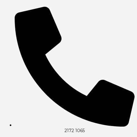
Gå
til
indholdet
2172 1065