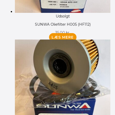
Udsolgt
SUNWA Oliefilter H005 (HF112)
35.00
kr.
LÆS MERE