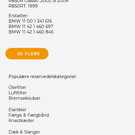
R850R Classic: 2002 til 2004
R850RT: 1999
Erstatter:
BMW 11 00 1 341 616
BMW 11 42 1 460 697
BMW 11 42 1 460 845
SE FLERE
Populære reservedelskategorier
Oliefilter
Luftfilter
Bremseklodser
Elartikler
Fælge & Fælgbånd
Knastkæder
Dæk & Slanger