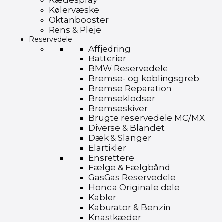
Kædespray
Kølervæske
Oktanbooster
Rens & Pleje
Reservedele
Affjedring
Batterier
BMW Reservedele
Bremse- og koblingsgreb
Bremse Reparation
Bremseklodser
Bremseskiver
Brugte reservedele MC/MX
Diverse & Blandet
Dæk & Slanger
Elartikler
Ensrettere
Fælge & Fælgbånd
GasGas Reservedele
Honda Originale dele
Kabler
Kaburator & Benzin
Knastkæder