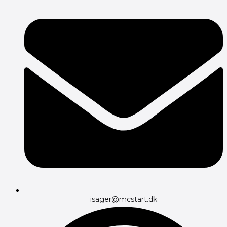
isager@mcstart.dk