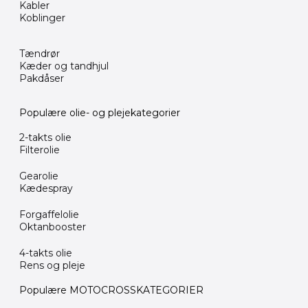
Kabler
Koblinger
Tændrør
Kæder og tandhjul
Pakdåser
Populære olie- og plejekategorier
2-takts olie
Filterolie
Gearolie
Kædespray
Forgaffelolie
Oktanbooster
4-takts olie
Rens og pleje
Populære MOTOCROSSKATEGORIER