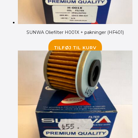
SUNWA Oliefilter H001X + pakninger (HF401)
65.00
kr.
TILFØJ TIL KURV