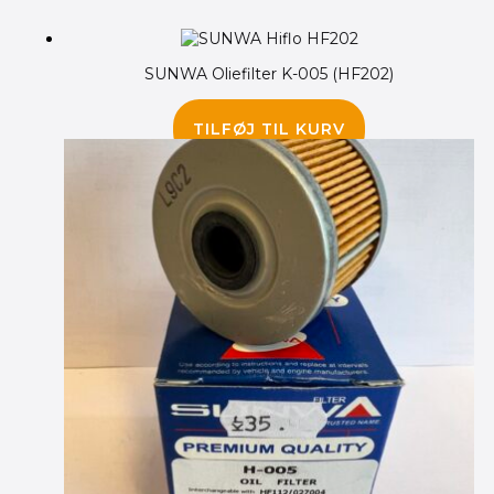
SUNWA Oliefilter K-005 (HF202)
65.00
kr.
TILFØJ TIL KURV