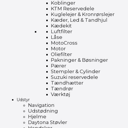
Koblinger
KTM Reservedele
Kuglelejer & Kronrørslejer
Kæder, Led & Tandhjul
Kædekit
Luftfilter
Låse
MotoCross
Motor
Oliefilter
Pakninger & Bøsninger
Pærer
Stempler & Cylinder
Suzuki reservedele
Tændhætter
Tændrør
Værktøj
Udstyr
Navigation
Udstødning
Hjelme
Daytona Støvler