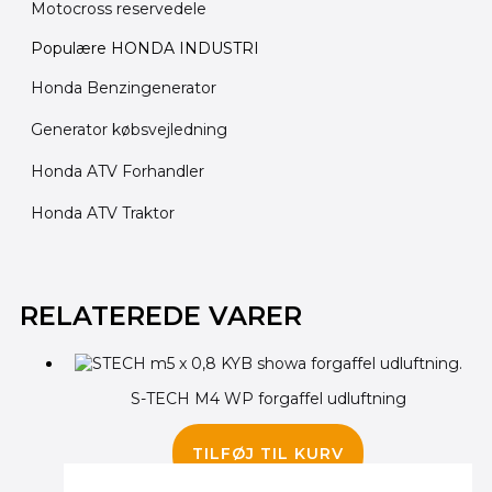
Motocross reservedele
Populære HONDA INDUSTRI
Honda Benzingenerator
Generator købsvejledning
Honda ATV Forhandler
Honda ATV Traktor
Den
Den
oprindelige
aktuelle
RELATEREDE VARER
pris
pris
var:
er:
460.00 kr..
395.00 kr..
S-TECH M4 WP forgaffel udluftning
150.00
kr.
TILFØJ TIL KURV