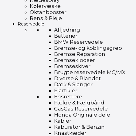
Kædespray
Kølervæske
Oktanbooster
Rens & Pleje
Reservedele
Affjedring
Batterier
BMW Reservedele
Bremse- og koblingsgreb
Bremse Reparation
Bremseklodser
Bremseskiver
Brugte reservedele MC/MX
Diverse & Blandet
Dæk & Slanger
Elartikler
Ensrettere
Fælge & Fælgbånd
GasGas Reservedele
Honda Originale dele
Kabler
Kaburator & Benzin
Knastkæder