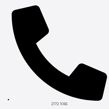
Gå
til
indholdet
2172 1065