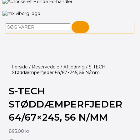
Søg
Forside
/
Reservedele
/
Affjedring
/ S-TECH
Støddæmperfjeder 64/67×245, 56 N/mm
S-TECH
STØDDÆMPERFJEDER
64/67×245, 56 N/MM
895.00
kr.