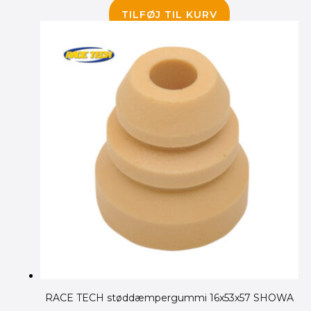
460.00
kr.
395.00
kr.
TILFØJ TIL KURV
RACE TECH støddæmpergummi 16x53x57 SHOWA