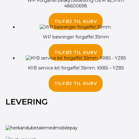
WP Forgaffel beskyttelsesring OEM 62,1mm
48600698
75.00
kr.
TILFØJ TIL KURV
WP bøsninger forgaffel 35mm
190.00
kr.
TILFØJ TIL KURV
KYB service kit forgaffel 36mm. KX85 – YZ85
625.00
kr.
TILFØJ TIL KURV
LEVERING