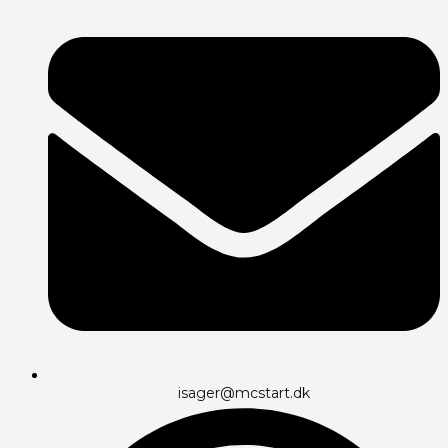
isager@mcstart.dk