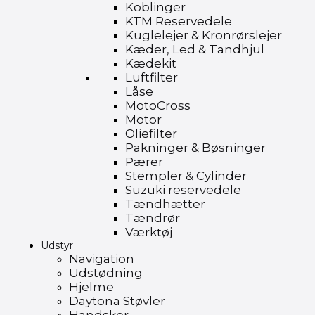
Koblinger
KTM Reservedele
Kuglelejer & Kronrørslejer
Kæder, Led & Tandhjul
Kædekit
Luftfilter
Låse
MotoCross
Motor
Oliefilter
Pakninger & Bøsninger
Pærer
Stempler & Cylinder
Suzuki reservedele
Tændhætter
Tændrør
Værktøj
Udstyr
Navigation
Udstødning
Hjelme
Daytona Støvler