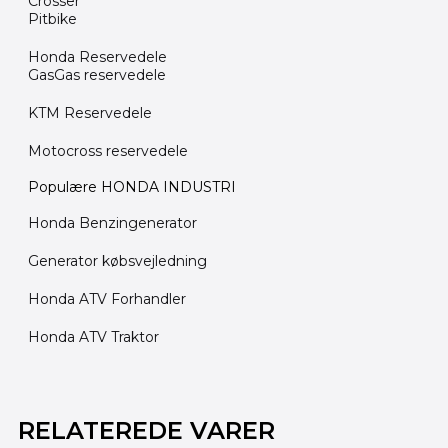
Crosser
Pitbike
Honda Reservedele
GasGas reservedele
KTM Reservedele
Motocross reservedele
Populære HONDA INDUSTRI
Honda Benzingenerator
Generator købsvejledning
Honda ATV Forhandler
Honda ATV Traktor
Den
Den
Den
Den
oprindelige
oprindelige
aktuelle
aktuelle
RELATEREDE VARER
pris
pris
pris
pris