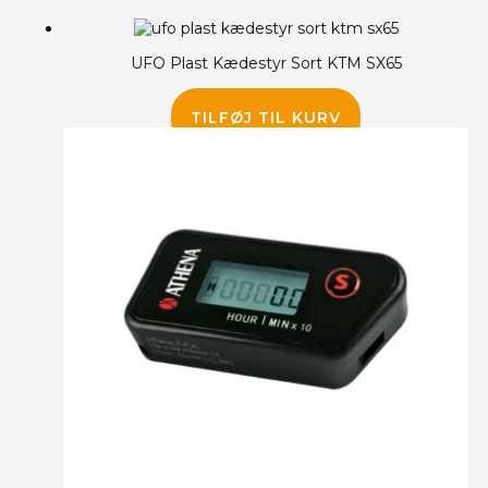
var:
var:
er:
er:
315.00 kr..
230.00 kr..
265.00 kr..
195.00 kr..
UFO Plast Kædestyr Sort KTM SX65
195.00
kr.
TILFØJ TIL KURV