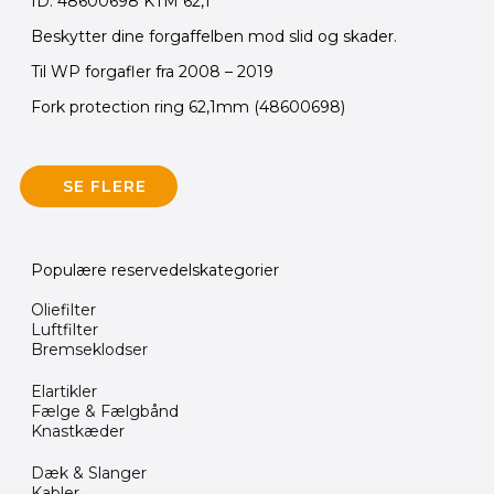
ID: 48600698 KTM 62,1
Beskytter dine forgaffelben mod slid og skader.
Til WP forgafler fra 2008 – 2019
Fork protection ring 62,1mm (48600698)
SE FLERE
Populære reservedelskategorier
Oliefilter
Luftfilter
Bremseklodser
Elartikler
Fælge & Fælgbånd
Knastkæder
Dæk & Slanger
Kabler