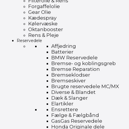
Filterolie & Rens
Forgaffelolie
Gear Olie
Kædespray
Kølervæske
Oktanbooster
Rens & Pleje
Reservedele
Affjedring
Batterier
BMW Reservedele
Bremse- og koblingsgreb
Bremse Reparation
Bremseklodser
Bremseskiver
Brugte reservedele MC/MX
Diverse & Blandet
Dæk & Slanger
Elartikler
Ensrettere
Fælge & Fælgbånd
GasGas Reservedele
Honda Originale dele