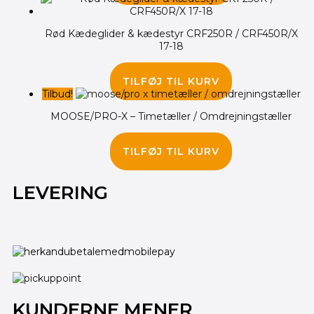
Rød Kædeglider & kædestyr CRF250R / CRF450R/X
17-18
310.00
kr.
TILFØJ TIL KURV
Tilbud!
MOOSE/PRO-X – Timetæller / Omdrejningstæller
315.00
kr.
265.00
kr.
TILFØJ TIL KURV
LEVERING
KUNDERNE MENER