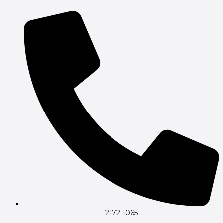
Gå
til
indholdet
2172 1065