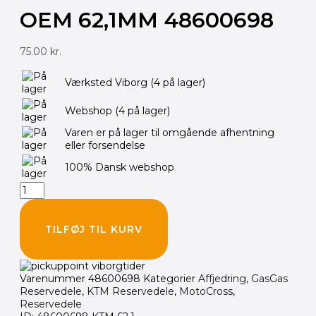
OEM 62,1MM 48600698
75.00
kr.
WP
Værksted Viborg
(4 på lager)
Forgaffel
beskyttelsesring
Webshop
(4 på lager)
OEM
62,1mm
Varen er på lager til omgående afhentning
48600698
eller forsendelse
antal
100% Dansk webshop
TILFØJ TIL KURV
Varenummer
48600698
Kategorier
Affjedring
,
GasGas
Reservedele
,
KTM Reservedele
,
MotoCross
,
Reservedele