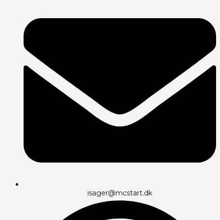
isager@mcstart.dk