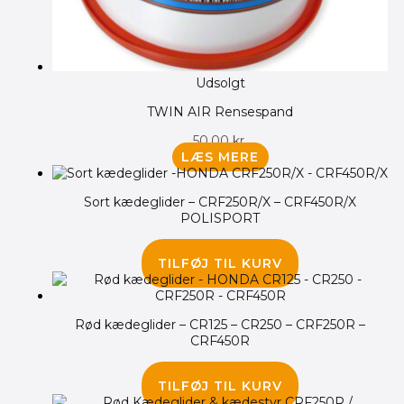
Udsolgt
TWIN AIR Rensespand
50.00
kr.
LÆS MERE
Sort kædeglider – CRF250R/X – CRF450R/X
POLISPORT
145.00
kr.
TILFØJ TIL KURV
Rød kædeglider – CR125 – CR250 – CRF250R –
CRF450R
145.00
kr.
TILFØJ TIL KURV