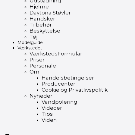
Udstødning
Hjelme
Daytona Støvler
Handsker
Tilbehør
Beskyttelse
Tøj
Modelguide
Værkstedet
VærkstedsFormular
Priser
Personale
Om
Handelsbetingelser
Producenter
Cookie og Privatlivspolitik
Nyheder
Vandpolering
Videoer
Tips
Viden