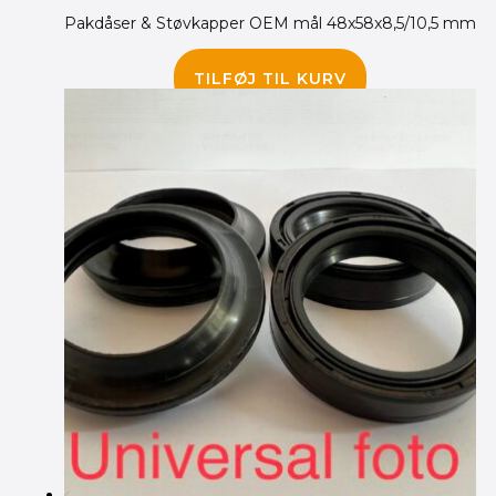
Pakdåser & Støvkapper OEM mål 48x58x8,5/10,5 mm
385.00
kr.
TILFØJ TIL KURV