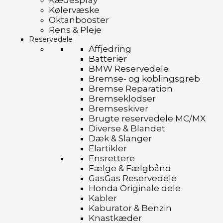
Kædespray
Kølervæske
Oktanbooster
Rens & Pleje
Reservedele
Affjedring
Batterier
BMW Reservedele
Bremse- og koblingsgreb
Bremse Reparation
Bremseklodser
Bremseskiver
Brugte reservedele MC/MX
Diverse & Blandet
Dæk & Slanger
Elartikler
Ensrettere
Fælge & Fælgbånd
GasGas Reservedele
Honda Originale dele
Kabler
Kaburator & Benzin
Knastkæder