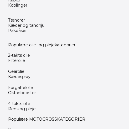
Kabler
Koblinger
Tændrør
Kæder og tandhjul
Pakdåser
Populære olie- og plejekategorier
2-takts olie
Filterolie
Gearolie
Kædespray
Forgaffelolie
Oktanbooster
4-takts olie
Rens og pleje
Populære MOTOCROSSKATEGORIER