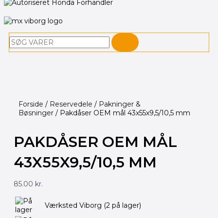
Søg
Forside
/
Reservedele
/
Pakninger &
Bøsninger
/ Pakdåser OEM mål 43x55x9,5/10,5 mm
PAKDÅSER OEM MÅL
43X55X9,5/10,5 MM
85.00
kr.
Pakdåser
Værksted Viborg
(2 på lager)
OEM
mål