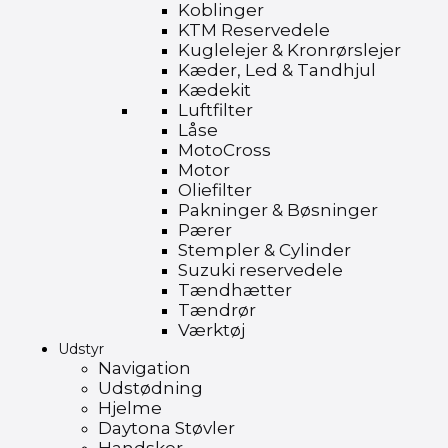
Koblinger
KTM Reservedele
Kuglelejer & Kronrørslejer
Kæder, Led & Tandhjul
Kædekit
Luftfilter
Låse
MotoCross
Motor
Oliefilter
Pakninger & Bøsninger
Pærer
Stempler & Cylinder
Suzuki reservedele
Tændhætter
Tændrør
Værktøj
Udstyr
Navigation
Udstødning
Hjelme
Daytona Støvler