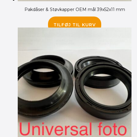
Pakdåser & Støvkapper OEM mål 39x52x11 mm
175.00
kr.
TILFØJ TIL KURV