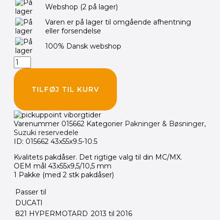
Webshop
(2 på lager)
43x55x9,5/10,5
mm
Varen er på lager til omgående afhentning
antal
eller forsendelse
100% Dansk webshop
TILFØJ TIL KURV
Varenummer
015662
Kategorier
Pakninger & Bøsninger
,
Suzuki reservedele
ID: 015662 43x55x9.5-10.5
Kvalitets pakdåser. Det rigtige valg til din MC/MX.
OEM mål 43x55x9,5/10,5 mm
1 Pakke (med 2 stk pakdåser)
Passer til
DUCATI
821 HYPERMOTARD
2013 til 2016