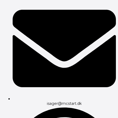
isager@mcstart.dk