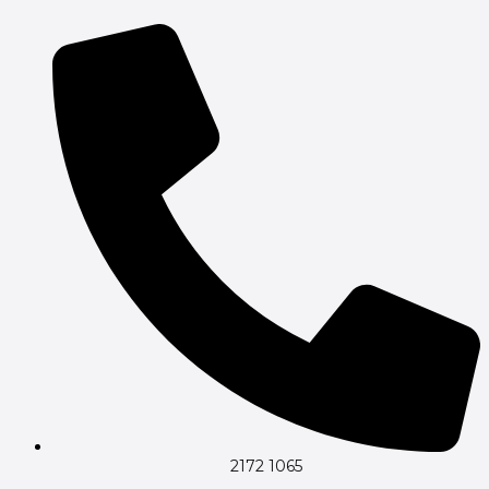
Gå
til
indholdet
2172 1065