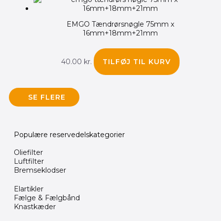
EMGO Tændrørsnøgle 75mm x
16mm+18mm+21mm
40.00
kr.
TILFØJ TIL KURV
SE FLERE
Populære reservedelskategorier
Oliefilter
Luftfilter
Bremseklodser
Elartikler
Fælge & Fælgbånd
Knastkæder