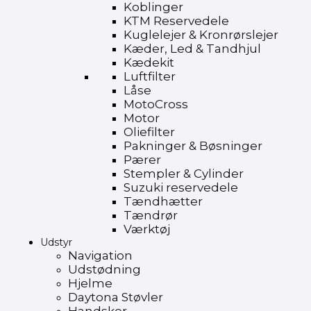
Koblinger
KTM Reservedele
Kuglelejer & Kronrørslejer
Kæder, Led & Tandhjul
Kædekit
Luftfilter
Låse
MotoCross
Motor
Oliefilter
Pakninger & Bøsninger
Pærer
Stempler & Cylinder
Suzuki reservedele
Tændhætter
Tændrør
Værktøj
Udstyr
Navigation
Udstødning
Hjelme
Daytona Støvler