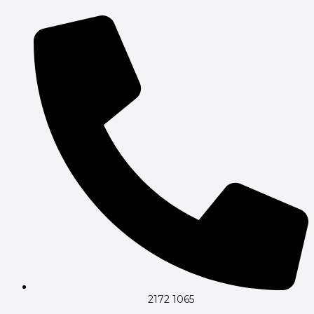
Gå
til
indholdet
2172 1065