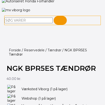
Søg
Forside
/
Reservedele
/
Tændrør
/ NGK BPR5ES
Tændrør
NGK BPR5ES TÆNDRØR
40.00
kr.
Værksted Viborg
(1 på lager)
Webshop
(1 på lager)