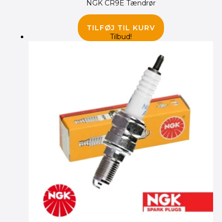
NGK CR9E Tændrør
90.00
kr.
TILFØJ TIL KURV
Tilbud!