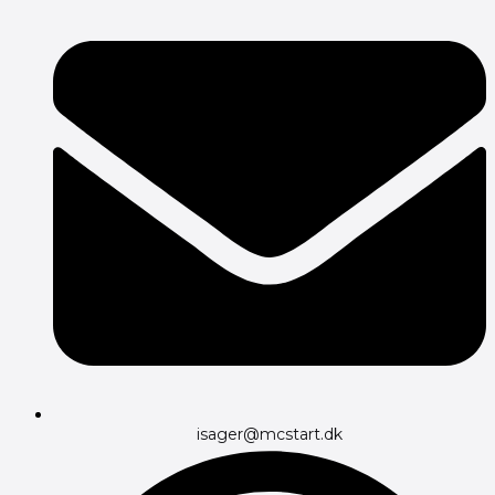
isager@mcstart.dk