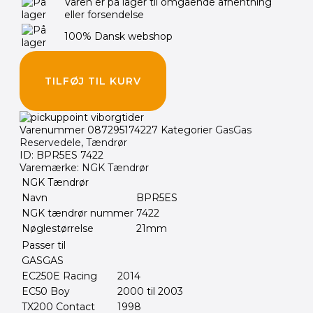
Varen er på lager til omgående afhentning
eller forsendelse
100% Dansk webshop
TILFØJ TIL KURV
Varenummer
087295174227
Kategorier
GasGas
Reservedele
,
Tændrør
ID: BPR5ES 7422
Varemærke:
NGK Tændrør
NGK Tændrør
Navn
BPR5ES
NGK tændrør nummer
7422
Nøglestørrelse
21mm
Passer til
GASGAS
EC250E Racing
2014
EC50 Boy
2000 til 2003
TX200 Contact
1998