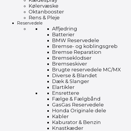
Kædespray
Kølervæske
Oktanbooster
Rens & Pleje
Reservedele
Affjedring
Batterier
BMW Reservedele
Bremse- og koblingsgreb
Bremse Reparation
Bremseklodser
Bremseskiver
Brugte reservedele MC/MX
Diverse & Blandet
Dæk & Slanger
Elartikler
Ensrettere
Fælge & Fælgbånd
GasGas Reservedele
Honda Originale dele
Kabler
Kaburator & Benzin
Knastkæder