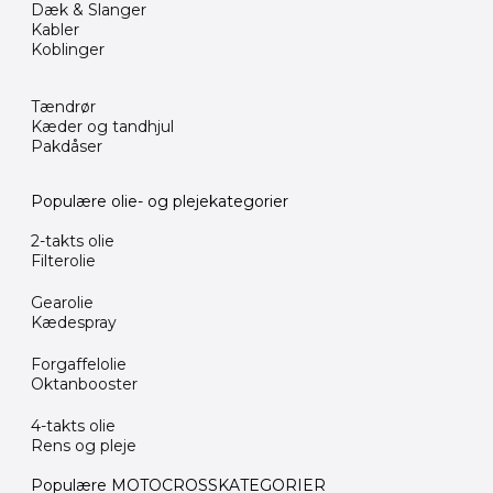
Dæk & Slanger
Kabler
Koblinger
Tændrør
Kæder og tandhjul
Pakdåser
Populære olie- og plejekategorier
2-takts olie
Filterolie
Gearolie
Kædespray
Forgaffelolie
Oktanbooster
4-takts olie
Rens og pleje
Populære MOTOCROSSKATEGORIER