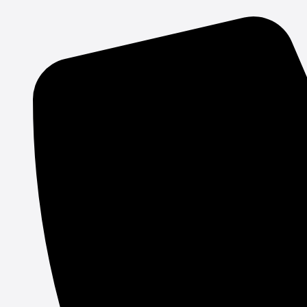
Gå
til
indholdet