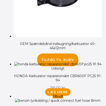
OEM Spændebånd indsugning/karburator 40-
46x12mm
40.00
kr.
TILFØJ TIL KURV
Udsolgt
HONDA Karburator reparationskit CBR600F PC25 91-
94
265.00
kr.
LÆS MERE
Tilbud!