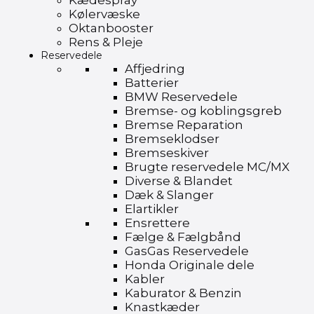
Kædespray
Kølervæske
Oktanbooster
Rens & Pleje
Reservedele
Affjedring
Batterier
BMW Reservedele
Bremse- og koblingsgreb
Bremse Reparation
Bremseklodser
Bremseskiver
Brugte reservedele MC/MX
Diverse & Blandet
Dæk & Slanger
Elartikler
Ensrettere
Fælge & Fælgbånd
GasGas Reservedele
Honda Originale dele
Kabler
Kaburator & Benzin
Knastkæder