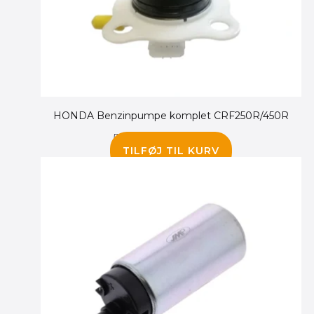
HONDA Benzinpumpe komplet CRF250R/450R
5,300.00
kr.
2,495.00
kr.
TILFØJ TIL KURV