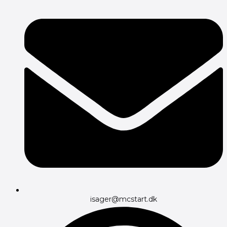
isager@mcstart.dk