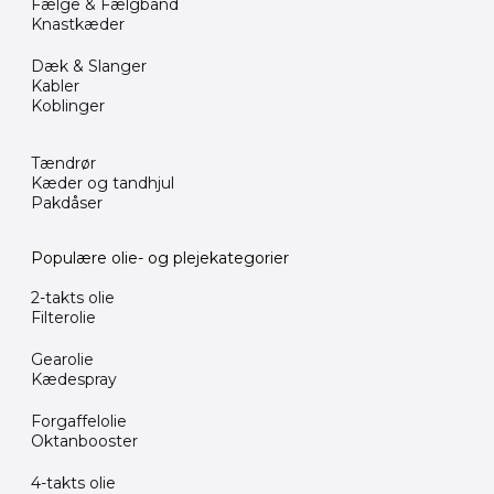
Fælge & Fælgbånd
Knastkæder
Dæk & Slanger
Kabler
Koblinger
Tændrør
Kæder og tandhjul
Pakdåser
Populære olie- og plejekategorier
2-takts olie
Filterolie
Gearolie
Kædespray
Forgaffelolie
Oktanbooster
4-takts olie