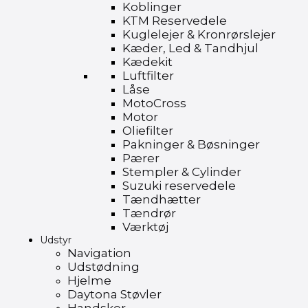
Koblinger
KTM Reservedele
Kuglelejer & Kronrørslejer
Kæder, Led & Tandhjul
Kædekit
Luftfilter
Låse
MotoCross
Motor
Oliefilter
Pakninger & Bøsninger
Pærer
Stempler & Cylinder
Suzuki reservedele
Tændhætter
Tændrør
Værktøj
Udstyr
Navigation
Udstødning
Hjelme
Daytona Støvler