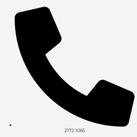
Gå
til
indholdet
2172 1065