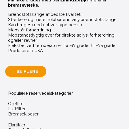
Må ikke bruges med benzinindsprøjtning eller
bremsevæske.
Brændstofsslange af bedste kvalitet
Stærkere og mere holdbar end vinylbrændstofsslange
Kan bruges med enhver type benzin
Modstår forhærdning
Modstandsdygtig over for direkte sollys, forhærdning
og/eller revner
Fleksibel ved temperaturer fra -37 grader til +75 grader
Produceret i USA
SE FLERE
Populære reservedelskategorier
Oliefilter
Luftfilter
Bremseklodser
Elartikler