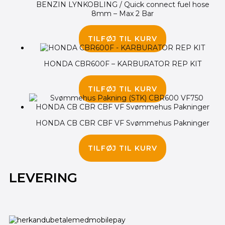
BENZIN LYNKOBLING / Quick connect fuel hose
8mm – Max 2 Bar
195.00
kr.
145.00
kr.
TILFØJ TIL KURV
HONDA CBR600F – KARBURATOR REP KIT
725.00
kr.
TILFØJ TIL KURV
HONDA CB CBR CBF VF Svømmehus Pakninger
155.00
kr.
TILFØJ TIL KURV
LEVERING